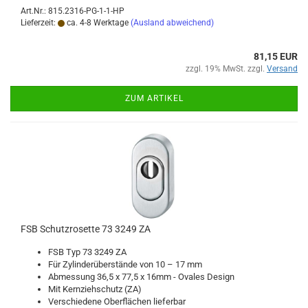
Art.Nr.: 815.2316-PG-1-1-HP
Lieferzeit:
ca. 4-8 Werktage
(Ausland abweichend)
81,15 EUR
zzgl. 19% MwSt. zzgl.
Versand
ZUM ARTIKEL
FSB Schutz­ro­set­te 73 3249 ZA
FSB Typ 73 3249 ZA
Für Zy­lin­der­über­stän­de von 10 – 17 mm
Ab­mes­sung 36,5 x 77,5 x 16mm - Ova­les De­sign
Mit Kern­zieh­schutz (ZA)
Ver­schie­de­ne Ober­flä­chen lie­fer­bar