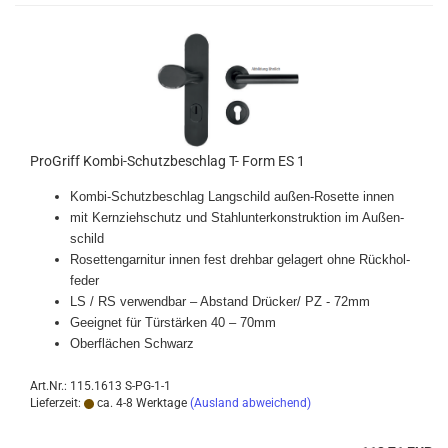
Pro­Griff Kombi-​​Schutz­be­schlag T- Form ES 1
Kombi-​Schutzbeschlag Lang­schild außen-​Rosette innen
mit Kern­zieh­schutz und Stahl­un­ter­kon­struk­ti­on im Au­ßen­
schild
Ro­set­ten­gar­ni­tur innen fest dreh­bar ge­la­gert ohne Rück­hol­
fe­der
LS / RS ver­wend­bar – Ab­stand Drü­cker/ PZ - 72mm
Ge­eig­net für Tür­stär­ken 40 – 70mm
Ober­flä­chen Schwarz
Art.Nr.: 115.1613 S-PG-1-1
Lieferzeit:
ca. 4-8 Werktage
(Ausland abweichend)