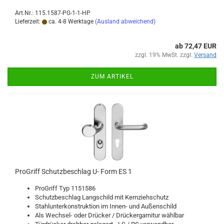
Art.Nr.: 115.1587-PG-1-1-HP
Lieferzeit:
ca. 4-8 Werktage
(Ausland abweichend)
ab 72,47 EUR
zzgl. 19% MwSt. zzgl.
Versand
ZUM ARTIKEL
Pro­Griff Schutz­be­schlag U- Form ES 1
Pro­Griff Typ 1151586
Schutz­be­schlag Lang­schild mit Kern­zieh­schutz
Stahl­un­ter­kon­struk­ti­on im Innen-​ und Au­ßen­schild
Als Wechsel-​ oder Drü­cker / Drü­cker­gar­ni­tur wähl­bar