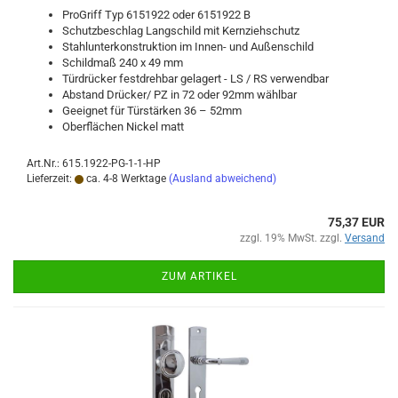
Pro­Griff Typ 6151922 oder 6151922 B
Schutz­be­schlag Lang­schild mit Kern­zieh­schutz
Stahl­un­ter­kon­struk­ti­on im Innen-​ und Au­ßen­schild
Schild­maß 240 x 49 mm
Tür­drü­cker fest­dreh­bar ge­la­gert - LS / RS ver­wend­bar
Ab­stand Drü­cker/ PZ in 72 oder 92mm wähl­bar
Ge­eig­net für Tür­stär­ken 36 – 52mm
Ober­flä­chen Ni­ckel matt
Art.Nr.: 615.1922-PG-1-1-HP
Lieferzeit:
ca. 4-8 Werktage
(Ausland abweichend)
75,37 EUR
zzgl. 19% MwSt. zzgl.
Versand
ZUM ARTIKEL