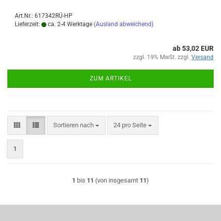
Art.Nr.: 617342RÜ-HP
Lieferzeit:
ca. 2-4 Werktage
(Ausland abweichend)
ab 53,02 EUR
zzgl. 19% MwSt. zzgl.
Versand
ZUM ARTIKEL
Sortieren nach
pro Seite
Sortieren nach
24 pro Seite
1
1
bis
11
(von insgesamt
11
)