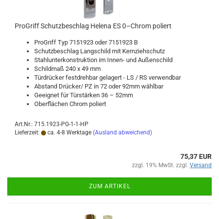
Pro­Griff Schutz­be­schlag He­le­na ES 0–Chrom po­liert
Pro­Griff Typ 7151923 oder 7151923 B
Schutz­be­schlag Lang­schild mit Kern­zieh­schutz
Stahl­un­ter­kon­struk­ti­on im Innen-​ und Au­ßen­schild
Schild­maß 240 x 49 mm
Tür­drü­cker fest­dreh­bar ge­la­gert - LS / RS ver­wend­bar
Ab­stand Drü­cker/ PZ in 72 oder 92mm wähl­bar
Ge­eig­net für Tür­stär­ken 36 – 52mm
Ober­flä­chen Chrom po­liert
Art.Nr.: 715.1923-PG-1-1-HP
Lieferzeit:
ca. 4-8 Werktage
(Ausland abweichend)
75,37 EUR
zzgl. 19% MwSt. zzgl.
Versand
ZUM ARTIKEL