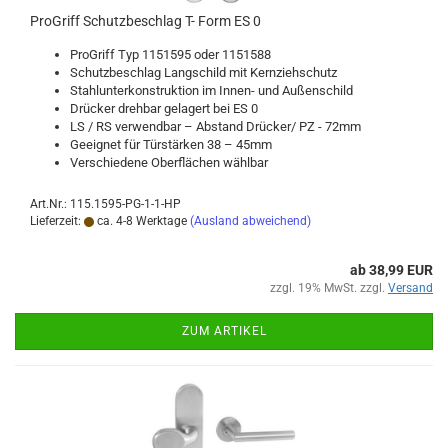
Pro­Griff Schutz­be­schlag T- Form ES 0
Pro­Griff Typ 1151595 oder 1151588
Schutz­be­schlag Lang­schild mit Kern­zieh­schutz
Stahl­un­ter­kon­struk­ti­on im Innen-​ und Au­ßen­schild
Drü­cker dreh­bar ge­la­gert bei ES 0
LS / RS ver­wend­bar – Ab­stand Drü­cker/ PZ - 72mm
Ge­eig­net für Tür­stär­ken 38 – 45mm
Ver­schie­de­ne Ober­flä­chen wähl­bar
Art.Nr.: 115.1595-PG-1-1-HP
Lieferzeit:
ca. 4-8 Werktage
(Ausland abweichend)
ab 38,99 EUR
zzgl. 19% MwSt. zzgl.
Versand
ZUM ARTIKEL