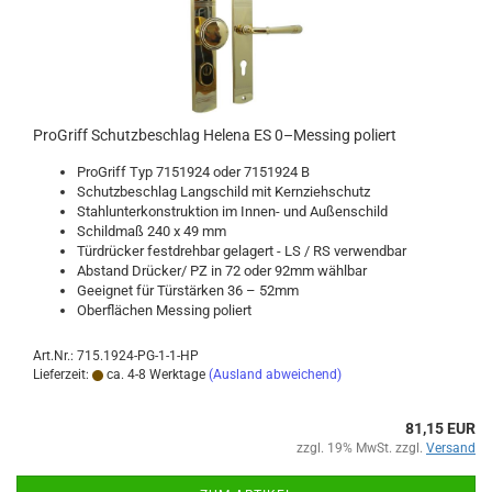
Pro­Griff Schutz­be­schlag He­le­na ES 0–Mes­sing po­liert
Pro­Griff Typ 7151924 oder 7151924 B
Schutz­be­schlag Lang­schild mit Kern­zieh­schutz
Stahl­un­ter­kon­struk­ti­on im Innen-​ und Au­ßen­schild
Schild­maß 240 x 49 mm
Tür­drü­cker fest­dreh­bar ge­la­gert - LS / RS ver­wend­bar
Ab­stand Drü­cker/ PZ in 72 oder 92mm wähl­bar
Ge­eig­net für Tür­stär­ken 36 – 52mm
Ober­flä­chen Mes­sing po­liert
Art.Nr.: 715.1924-PG-1-1-HP
Lieferzeit:
ca. 4-8 Werktage
(Ausland abweichend)
81,15 EUR
zzgl. 19% MwSt. zzgl.
Versand