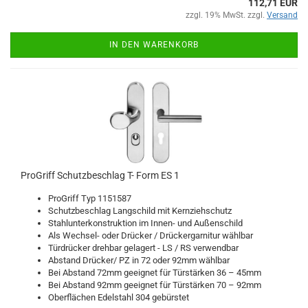
112,71 EUR
zzgl. 19% MwSt. zzgl.
Versand
IN DEN WARENKORB
Pro­Griff Schutz­be­schlag T- Form ES 1
Pro­Griff Typ 1151587
Schutz­be­schlag Lang­schild mit Kern­zieh­schutz
Stahl­un­ter­kon­struk­ti­on im Innen-​ und Au­ßen­schild
Als Wechsel-​ oder Drü­cker / Drü­cker­gar­ni­tur wähl­bar
Tür­drü­cker dreh­bar ge­la­gert - LS / RS ver­wend­bar
Ab­stand Drü­cker/ PZ in 72 oder 92mm wähl­bar
Bei Ab­stand 72mm ge­eig­net für Tür­stär­ken 36 – 45mm
Bei Ab­stand 92mm ge­eig­net für Tür­stär­ken 70 – 92mm
Ober­flä­chen Edel­stahl 304 ge­bürs­tet