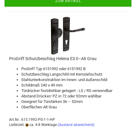
ZUM ARTIKEL
Pro­Griff Schutz­be­schlag He­le­na ES 0–Alt Grau
Pro­Griff Typ 6151992 oder 6151992 B
Schutz­be­schlag Lang­schild mit Kern­zieh­schutz
Stahl­un­ter­kon­struk­ti­on im Innen-​ und Au­ßen­schild
Schild­maß 240 x 49 mm
Tür­drü­cker fest­dreh­bar ge­la­gert - LS / RS ver­wend­bar
Ab­stand Drü­cker/ PZ in 72 oder 92mm wähl­bar
Ge­eig­net für Tür­stär­ken 36 – 52mm
Ober­flä­chen Alt Grau
Art.Nr.: 615.1992-PG-1-1-HP
Lieferzeit:
ca. 4-8 Werktage
(Ausland abweichend)