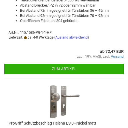
Tür­drü­cker dreh­bar ge­la­gert - LS / RS ver­wend­bar
Ab­stand Drü­cker/ PZ in 72 oder 92mm wähl­bar
Bei Ab­stand 72mm ge­eig­net für Tür­stär­ken 36 – 45mm
Bei Ab­stand 92mm ge­eig­net für Tür­stär­ken 70 – 92mm
Ober­flä­chen Edel­stahl 304 ge­bürs­tet
Art.Nr.: 115.1586-PG-1-1-HP
Lieferzeit:
ca. 4-8 Werktage
(Ausland abweichend)
ab 72,47 EUR
zzgl. 19% MwSt. zzgl.
Versand
ZUM ARTIKEL
Pro­Griff Schutz­be­schlag He­le­na ES 0–Ni­ckel matt