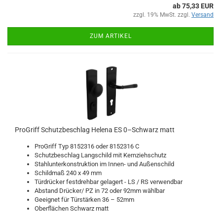
ab 75,33 EUR
zzgl. 19% MwSt. zzgl.
Versand
ZUM ARTIKEL
Pro­Griff Schutz­be­schlag He­le­na ES 0–Schwarz matt
Pro­Griff Typ 8152316 oder 8152316 C
Schutz­be­schlag Lang­schild mit Kern­zieh­schutz
Stahl­un­ter­kon­struk­ti­on im Innen-​ und Au­ßen­schild
Schild­maß 240 x 49 mm
Tür­drü­cker fest­dreh­bar ge­la­gert - LS / RS ver­wend­bar
Ab­stand Drü­cker/ PZ in 72 oder 92mm wähl­bar
Ge­eig­net für Tür­stär­ken 36 – 52mm
Ober­flä­chen Schwarz matt