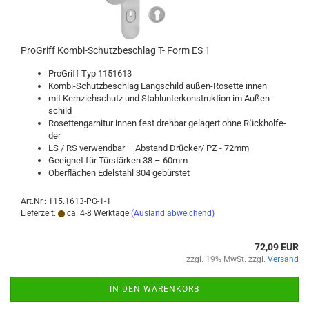
Pro­Griff Kombi-​​Schutz­be­schlag T- Form ES 1
Pro­Griff Typ 1151613
Kombi-​Schutzbeschlag Lang­schild außen-​Rosette innen
mit Kern­zieh­schutz und Stahl­un­ter­kon­struk­ti­on im Au­ßen­
schild
Ro­set­ten­gar­ni­tur innen fest dreh­bar ge­la­gert ohne Rück­hol­fe­
der
LS / RS ver­wend­bar – Ab­stand Drü­cker/ PZ - 72mm
Ge­eig­net für Tür­stär­ken 38 – 60mm
Ober­flä­chen Edel­stahl 304 ge­bürs­tet
Art.Nr.: 115.1613-PG-1-1
Lieferzeit:
ca. 4-8 Werktage
(Ausland abweichend)
72,09 EUR
zzgl. 19% MwSt. zzgl.
Versand
IN DEN WARENKORB