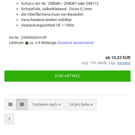
Schü­co Art. Nr.: 298086 / 298087 oder 298112
Schutz­fo­lie, selbst­kle­bend - Dicke 0,1mm
Als Ober­flä­chen­schutz von Bau­tei­len
Ver­schie­de­ne brei­ten wähl­bar
Ver­pa­ckungs­ein­heit VE = 100m
Art.Nr.: 298086SCH-HP
Lieferzeit:
ca. 2-4 Werktage
(Ausland abweichend)
ab 10,32 EUR
zzgl. 19% MwSt. zzgl.
Versand
ZUM ARTIKEL
Sortieren nach
pro Seite
Sortieren nach
24 pro Seite
1