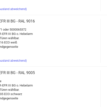
Ausland abweichend)
​EFR III BG - RAL 9016
1 oder 5030065372
-​EFR III BG o. He­bel­arm
üren wähl­bar.
9016 ECO weiß
d­ge­gen­sei­te
Ausland abweichend)
​EFR III BG - RAL 9005
e
-​EFR III BG o. He­bel­arm
üren wähl­bar.
9005 ECO schwarz
d­ge­gen­sei­te