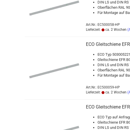
DIN LS und DIN RS T
Ober­flä­chen RAL 90
Für Mon­ta­ge auf Ban
Art.Nr.: EC500058-HP
Lieferzeit:
ca. 2 Wochen
(
ECO Gleit­schie­ne EFR
ECO Typ 503005221
Gleit­schie­ne EFR BG
DIN LS und DIN RS T
Ober­flä­chen RAL 
Für Mon­ta­ge auf Ban
Art.Nr.: EC500059-HP
Lieferzeit:
ca. 2 Wochen
(
ECO Gleit­schie­ne EFR
ECO Typ auf An­fra­g
Gleit­schie­ne EFR BG
DIN LS und DIN RS T