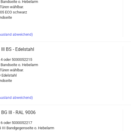
 Band­sei­te o. He­bel­arm
üren wähl­bar.
9005 ECO schwarz
d­sei­te
Ausland abweichend)
III BS - Edel­stahl
4 oder 5030052215
 Band­sei­te o. He­bel­arm
üren wähl­bar.
 Edel­stahl
d­sei­te
Ausland abweichend)
 BG III - RAL 9006
6 oder 5030052217
 III Band­ge­gen­sei­te o. He­bel­arm