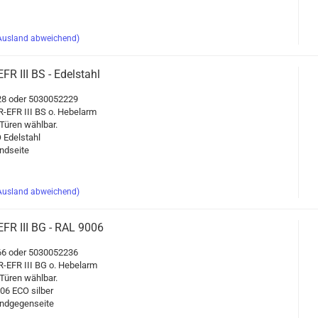
Ausland abweichend)
EFR III BS - Edel­stahl
8 oder 5030052229
-​EFR III BS o. He­bel­arm
üren wähl­bar.
 Edel­stahl
d­sei­te
Ausland abweichend)
​EFR III BG - RAL 9006
6 oder 5030052236
-​EFR III BG o. He­bel­arm
üren wähl­bar.
06 ECO sil­ber
d­ge­gen­sei­te