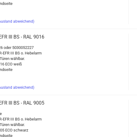
d­sei­te
Ausland abweichend)
​EFR III BS - RAL 9016
6 oder 5030052227
-​EFR III BS o. He­bel­arm
üren wähl­bar.
9016 ECO weiß
d­sei­te
Ausland abweichend)
​EFR III BS - RAL 9005
e
-​EFR III BS o. He­bel­arm
üren wähl­bar.
9005 ECO schwarz
d­sei­te