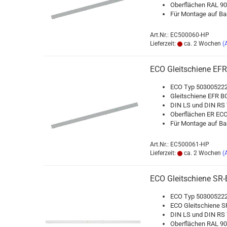
Ober­flä­chen RAL 
Für Mon­ta­ge auf Ban
Art.Nr.: EC500060-HP
Lieferzeit:
ca. 2 Wochen
(
ECO Gleit­schie­ne EFR 
ECO Typ 503005222
Gleit­schie­ne EFR BG
DIN LS und DIN RS T
Ober­flä­chen ER ECO
Für Mon­ta­ge auf Ban
Art.Nr.: EC500061-HP
Lieferzeit:
ca. 2 Wochen
(
ECO Gleit­schie­ne SR-
ECO Typ 503005222
ECO Gleit­schie­ne SR
DIN LS und DIN RS T
Ober­flä­chen RAL 90