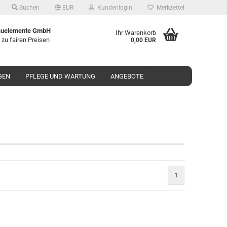
Suchen
EUR
Kundenlogin
Merkzettel
uelemente GmbH
Ihr Warenkorb
 zu fairen Preisen
0,00 EUR
GEN
PFLEGE UND WARTUNG
ANGEBOTE
1