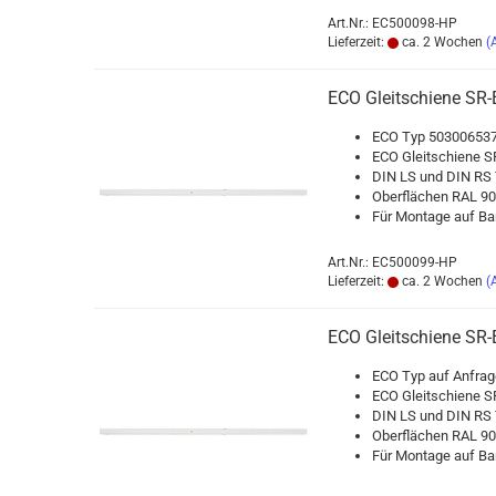
Art.Nr.: EC500098-HP
Lieferzeit:
ca. 2 Wochen
(
ECO Gleit­schie­ne SR-
ECO Typ 503006537
ECO Gleit­schie­ne SR
DIN LS und DIN RS T
Ober­flä­chen RAL 
Für Mon­ta­ge auf Ban
Art.Nr.: EC500099-HP
Lieferzeit:
ca. 2 Wochen
(
ECO Gleit­schie­ne SR-
ECO Typ auf An­fra­g
ECO Gleit­schie­ne SR
DIN LS und DIN RS T
Ober­flä­chen RAL 
Für Mon­ta­ge auf Ban