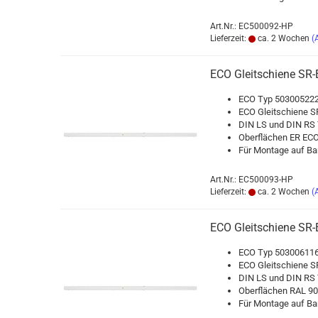
Art.Nr.: EC500092-HP
Lieferzeit:
ca. 2 Wochen
(
ECO Gleit­schie­ne SR-​
ECO Typ 503005222
ECO Gleit­schie­ne SR
DIN LS und DIN RS T
Ober­flä­chen ER ECO
Für Mon­ta­ge auf Ban
Art.Nr.: EC500093-HP
Lieferzeit:
ca. 2 Wochen
(
ECO Gleit­schie­ne SR-
ECO Typ 503006116
ECO Gleit­schie­ne SR
DIN LS und DIN RS T
Ober­flä­chen RAL 90
Für Mon­ta­ge auf Ban