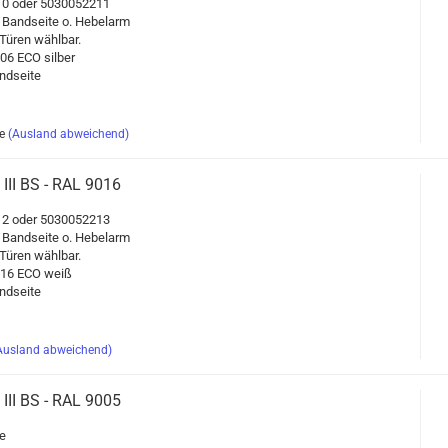
0 oder 5030052211
 Band­sei­te o. He­bel­arm
üren wähl­bar.
06 ECO sil­ber
d­sei­te
e
(Ausland abweichend)
 III BS - RAL 9016
2 oder 5030052213
 Band­sei­te o. He­bel­arm
üren wähl­bar.
9016 ECO weiß
d­sei­te
Ausland abweichend)
 III BS - RAL 9005
e