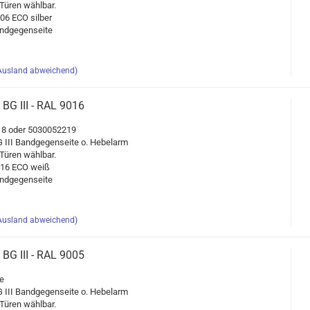
üren wähl­bar.
06 ECO sil­ber
d­ge­gen­sei­te
Ausland abweichend)
 BG III - RAL 9016
8 oder 5030052219
 III Band­ge­gen­sei­te o. He­bel­arm
üren wähl­bar.
9016 ECO weiß
d­ge­gen­sei­te
Ausland abweichend)
 BG III - RAL 9005
e
 III Band­ge­gen­sei­te o. He­bel­arm
üren wähl­bar.