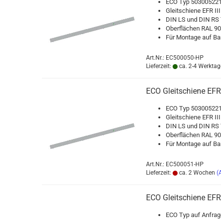
ECO Typ 503005221
Gleit­schie­ne EFR III
DIN LS und DIN RS T
Ober­flä­chen RAL 90
Für Mon­ta­ge auf Ban
Art.Nr.: EC500050-HP
Lieferzeit:
ca. 2-4 Werktag
ECO Gleit­schie­ne EFR
ECO Typ 503005221
Gleit­schie­ne EFR III
DIN LS und DIN RS T
Ober­flä­chen RAL 
Für Mon­ta­ge auf Ban
Art.Nr.: EC500051-HP
Lieferzeit:
ca. 2 Wochen
(
ECO Gleit­schie­ne EFR
ECO Typ auf An­fra­g