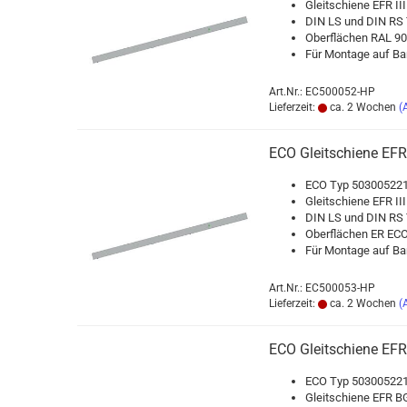
Gleit­schie­ne EFR III
DIN LS und DIN RS T
Ober­flä­chen RAL 
Für Mon­ta­ge auf Ban
Art.Nr.: EC500052-HP
Lieferzeit:
ca. 2 Wochen
(
ECO Gleit­schie­ne EFR 
ECO Typ 503005221
Gleit­schie­ne EFR III
DIN LS und DIN RS T
Ober­flä­chen ER ECO
Für Mon­ta­ge auf Ban
Art.Nr.: EC500053-HP
Lieferzeit:
ca. 2 Wochen
(
ECO Gleit­schie­ne EFR
ECO Typ 503005221
Gleit­schie­ne EFR BG