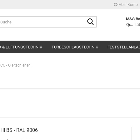
Mein Konto
Suche...
M&S Ba
Qualität
 & LÜFTUNGSTECHNIK
TÜRBESCHLAGSTECHNIK
FESTSTELLANLA
CO - Gleitschienen
 III BS - RAL 9006