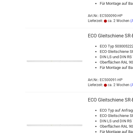
Für Mon­ta­ge auf Ban
Art.Nr.: EC500090-HP
Lieferzeit:
ca. 2 Wochen
(
ECO Gleit­schie­ne SR-
ECO Typ 503005222
ECO Gleit­schie­ne SR
DIN LS und DIN RS T
Ober­flä­chen RAL 
Für Mon­ta­ge auf Ban
Art.Nr.: EC500091-HP
Lieferzeit:
ca. 2 Wochen
(
ECO Gleit­schie­ne SR-
ECO Typ auf An­fra­g
ECO Gleit­schie­ne SR
DIN LS und DIN RS T
Ober­flä­chen RAL 
Für Mon­ta­ge auf Ban