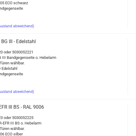
9005 ECO schwarz
d­ge­gen­sei­te
Ausland abweichend)
BG III - Edel­stahl
0 oder 5030052221
 III Band­ge­gen­sei­te o. He­bel­arm
üren wähl­bar.
 Edel­stahl
d­ge­gen­sei­te
Ausland abweichend)
​EFR III BS - RAL 9006
3 oder 5030052225
-​EFR III BS o. He­bel­arm
üren wähl­bar.
06 ECO sil­ber