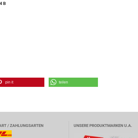
4 B
pin it
teilen
ART / ZAHLUNGSARTEN
UNSERE PRODUKTMARKEN U.A.