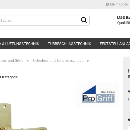
Mein Konto
Währung auswählen
M&S Ba
Qualität
Lieferland
 & LÜFTUNGSTECHNIK
TÜRBESCHLAGSTECHNIK
FESTSTELLANLA
»
»
cker und Griffe
Sicherheit- und Schutzbeschläge
P
s
er Kategorie
Kont
A
Pass
L
A