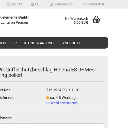
Suchen
EUR
Kundenlogin
Merkzettel
uelemente GmbH
Ihr Warenkorb
 zu fairen Preisen
0,00 EUR
GEN
PFLEGE UND WARTUNG
ANGEBOTE
ro­Griff Schutz­be­schlag He­le­na ES 0–Mes­
ing po­liert
o erstellen
rt.Nr.:
715.1924-PG-1-1-HP
wort vergessen?
ieferzeit:
ca. 4-8 Werktage
(Ausland abweichend)
bstand: