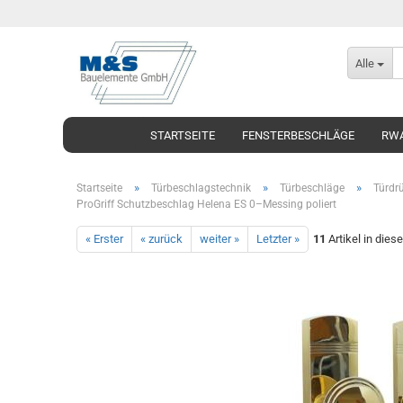
Alle
STARTSEITE
FENSTERBESCHLÄGE
RWA
»
»
»
Startseite
Türbeschlagstechnik
Türbeschläge
Türdrü
ProGriff Schutzbeschlag Helena ES 0–Messing poliert
« Erster
« zurück
weiter »
Letzter »
11
Artikel in dies