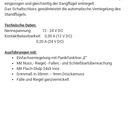
eingezogen und gleichzeitig der Gangflügel entriegelt.
Das Schaltschloss gewährleistet die automatische Verriegelung des
Standflügels.
Technische Daten:
Nennspannung: 12 - 24 V DC
Kontaktbelastbarkeit: 0,35 A (12 V DC)
0,20 A (24 V DC)
Ausführungen mit:
Einfachverriegelung mit Panikfunktion „E“
Mit Nuss,- Riegel,- Fallen,- und Schließbartüberwachung
Mit Flach-Stulp 24x3 Inox
Dornmaß in 35mm – 9mm Drückernuss
Falle und Riegel ganzvernickelt