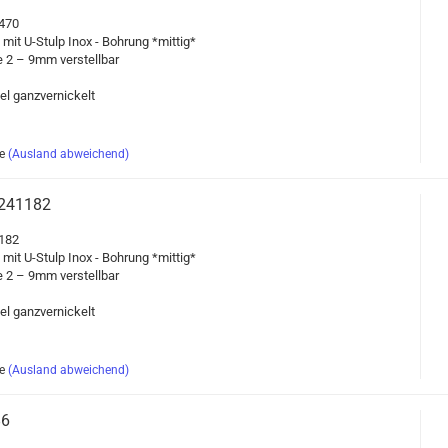
1470
g mit U-​Stulp Inox - Boh­rung *mit­tig*
l­le 2 – 9mm ver­stell­bar
gel ganz­ver­ni­ckelt
e
(Ausland abweichend)
s 241182
1182
g mit U-​Stulp Inox - Boh­rung *mit­tig*
l­le 2 – 9mm ver­stell­bar
gel ganz­ver­ni­ckelt
e
(Ausland abweichend)
86