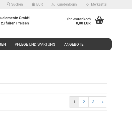
Suchen
EUR
Kundenlogin
Merkzettel
uelemente GmbH
Ihr Warenkorb
 zu fairen Preisen
0,00 EUR
GEN
PFLEGE UND WARTUNG
ANGEBOTE
1
2
3
»