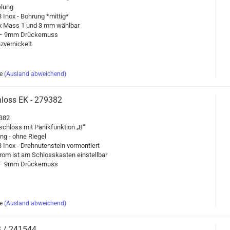
­lung
 Inox - Boh­rung *mit­tig*
n x Mass 1 und 3 mm wähl­bar
 9mm Drü­cker­nuss
­ver­ni­ckelt
e
(Ausland abweichend)
schloss EK - 279382
9382
­schloss mit Pa­nik­funk­ti­on „B“
lung - ohne Rie­gel
Inox - Dreh­nu­ten­stein vor­mon­tiert
trom ist am Schloss­kas­ten ein­stell­bar
 9mm Drü­cker­nuss
e
(Ausland abweichend)
3 / 241544