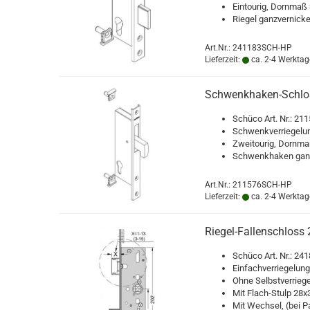
Ein­tou­rig, Dorn­ma
Rie­gel ganz­ver­ni­cke
Art.Nr.: 241183SCH-HP
Lieferzeit:
ca. 2-4 Werktag
Schwenkhaken-​​Schl
Schü­co Art. Nr.: 2
Schwenk­ver­rie­ge­lu
Zwei­tou­rig, Dorn­m
Schwenk­ha­ken ganz­
Art.Nr.: 211576SCH-HP
Lieferzeit:
ca. 2-4 Werktag
Riegel-​​Fal­len­schl
Schü­co Art. Nr.: 2
Ein­fach­ver­rie­ge­lu
Ohne Selbst­ver­rie­ge
Mit Flach-​Stulp 28x3 
Mit Wech­sel, (bei Pa­