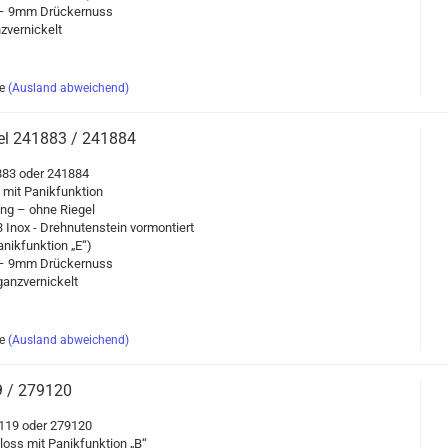
 9mm Drü­cker­nuss
­ver­ni­ckelt
e
(Ausland abweichend)
­gel 241883 / 241884
1883 oder 241884
 mit Pa­nik­funk­ti­on
lung – ohne Rie­gel
Inox - Dreh­nu­ten­stein vor­mon­tiert
nik­funk­ti­on „E“)
 9mm Drü­cker­nuss
anz­ver­ni­ckelt
e
(Ausland abweichend)
9 / 279120
79119 oder 279120
loss mit Pa­nik­funk­ti­on „B“