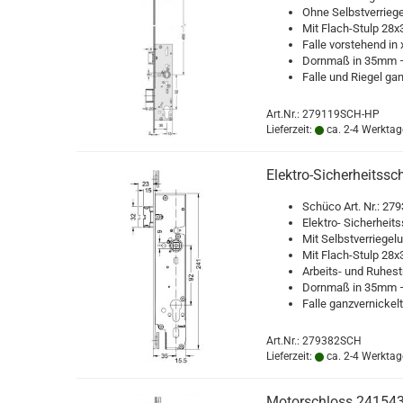
Ohne Selbst­ver­rie­ge
Mit Flach-​Stulp 28x3
Falle vor­ste­hend i
Dorn­maß in 35mm –
Falle und Rie­gel ganz
Art.Nr.: 279119SCH-HP
Lieferzeit:
ca. 2-4 Werktag
Elektro-​​Si­cher­heits­
Schü­co Art. Nr.: 27
Elektro-​ Si­cher­heits
Mit Selbst­ver­rie­ge­
Mit Flach-​Stulp 28x3 
Arbeits-​ und Ru­he­s
Dorn­maß in 35mm –
Falle ganz­ver­ni­ckelt
Art.Nr.: 279382SCH
Lieferzeit:
ca. 2-4 Werktag
Mo­tor­schloss 24154