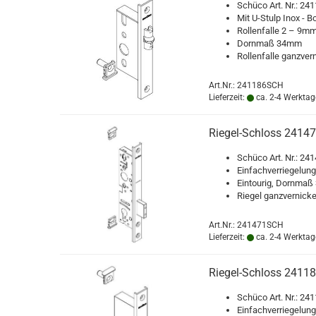
Schü­co Art. Nr.: 24
Mit U-​Stulp Inox - Bo
Rol­len­fal­le 2 – 9mm 
Dorn­maß 34mm
Rol­len­fal­le ganz­ver­
Art.Nr.: 241186SCH
Lieferzeit:
ca. 2-4 Werktag
Riegel-​​Schloss 2414
Schü­co Art. Nr.: 24
Ein­fach­ver­rie­ge­lun
Ein­tou­rig, Dorn­m
Rie­gel ganz­ver­ni­cke
Art.Nr.: 241471SCH
Lieferzeit:
ca. 2-4 Werktag
Riegel-​​Schloss 2411
Schü­co Art. Nr.: 2
Ein­fach­ver­rie­ge­lun