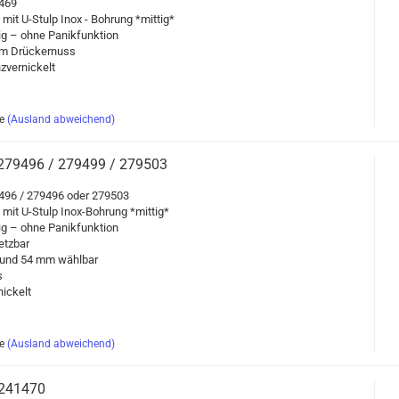
1469
g mit U-​Stulp Inox - Boh­rung *mit­tig*
g – ohne Pa­nik­funk­ti­on
 Drü­cker­nuss
­ver­ni­ckelt
e
(Ausland abweichend)
oss 279496 / 279499 / 279503
79496 / 279496 oder 279503
ng mit U-​Stulp Inox-​Bohrung *mit­tig*
g – ohne Pa­nik­funk­ti­on
tz­bar
 und 54 mm wähl­bar
s
ni­ckelt
e
(Ausland abweichend)
s 241470