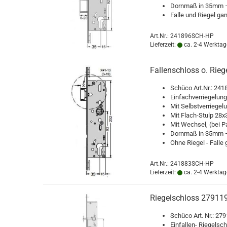
Dorn­maß in 35mm –
Falle und Rie­gel ganz
Art.Nr.: 241896SCH-HP
Lieferzeit:
ca. 2-4 Werktag
Fal­len­schloss o. Rie
Schü­co Art.Nr.: 24
Ein­fach­ver­rie­ge­lung
Mit Selbst­ver­rie­ge­
Mit Flach-​Stulp 28x3 
Mit Wech­sel, (bei Pa­
Dorn­maß in 35mm –
Ohne Rie­gel - Falle g
Art.Nr.: 241883SCH-HP
Lieferzeit:
ca. 2-4 Werktag
Rie­gel­schloss 27911
Schü­co Art. Nr.: 2
Einfallen-​ Rie­gel­sch