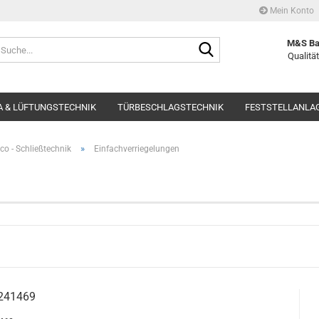
Mein Konto
Suche...
M&S Ba
Qualität
 & LÜFTUNGSTECHNIK
TÜRBESCHLAGSTECHNIK
FESTSTELLANLA
»
co - Schließtechnik
Einfachverriegelungen
s 241469