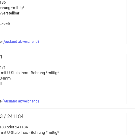
1186
h­rung *mit­tig*
ver­stell­bar
ni­ckelt
e
(Ausland abweichend)
71
1471
g mit U-​Stulp Inox - Boh­rung *mit­tig*
aß 34mm
lt
e
(Ausland abweichend)
83 / 241184
41183 oder 241184
g mit U-​Stulp Inox - Boh­rung *mit­tig*