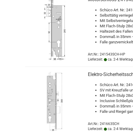
Schü­co Art. Nr.: 2
Selbst­tä­tig ver­rie­g
Mit Selbst­ver­rie­ge­l
Mit Flach-​Stulp 28x3 
Hal­te­zeit des Fal­len­
Dorn­maß in 35mm –
Falle ganz­ver­ni­ckelt
Art.Nr.: 241543SCH-HP
Lieferzeit:
ca. 2-4 Werktag
Elektro-​​Si­cher­heit
Schü­co Art. Nr.: 24
SV mit Kreuz­fal­le un
Mit Flach-​Stulp 28x3 
In­clu­si­ve Schließ­p
Dorn­maß in 35mm –
Falle und Rie­gel ganz
Art.Nr.: 241663SCH
Lieferzeit:
ca. 2-4 Werktag