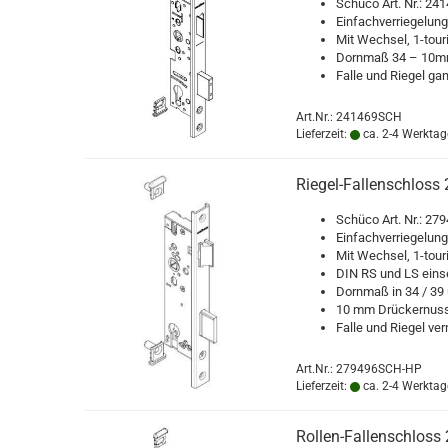
Schü­co Art. Nr.: 24
Ein­fach­ver­rie­ge­lun
Mit Wech­sel, 1-​touri
Dorn­maß 34 – 10mm
Falle und Rie­gel ganz
Art.Nr.: 241469SCH
Lieferzeit:
ca. 2-4 Werktag
Riegel-​​Fal­len­schl
Schü­co Art. Nr.: 2
Ein­fach­ver­rie­ge­lu
Mit Wech­sel, 1-​touri
DIN RS und LS ein­se
Dorn­maß in 34 / 39
10 mm Drü­cker­nus
Falle und Rie­gel ver­
Art.Nr.: 279496SCH-HP
Lieferzeit:
ca. 2-4 Werktag
Rollen-​​Fal­len­schlos