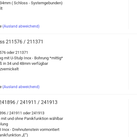
ß 34mm ( Schloss - Sys­tem­ge­bun­den)
lt
e
(Ausland abweichend)
oss 211576 / 211371
11576 oder 211371
ng mit U-​Stulp Inox - Boh­rung *mit­tig*
aß in 34 und 48mm ver­füg­bar
ver­ni­ckelt
e
(Ausland abweichend)
oss 241896 / 241911 / 241913
41896 / 241911 oder 241913
ng mit und ohne Pa­nik­funk­ti­on wähl­bar
­lung
Inox - Dreh­nu­ten­stein vor­mon­tiert
nik­funk­ti­on „E“)