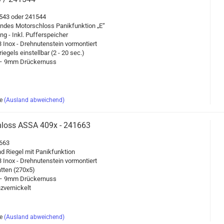
41543 oder 241544
eln­des Mo­tor­schloss Pa­nik­funk­ti­on „E“
ung - Inkl. Puf­fer­spei­cher
Inox - Dreh­nu­ten­stein vor­mon­tiert
rie­gels ein­stell­bar (2 - 20 sec.)
 9mm Drü­cker­nuss
e
(Ausland abweichend)
s­schloss ASSA 409x - 241663
1663
d Rie­gel mit Pa­nik­funk­ti­on
Inox - Dreh­nu­ten­stein vor­mon­tiert
lat­ten (270x5)
 9mm Drü­cker­nuss
­ver­ni­ckelt
e
(Ausland abweichend)