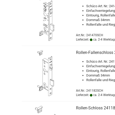
Schü­co Art. Nr.: 24
Ein­fach­ver­rie­ge­lun
Ein­tou­rig, Rol­len­fa
Dorn­maß 34mm
Rol­len­fal­le und Rie­
Art.Nr.: 241470SCH
Lieferzeit:
ca. 2-4 Werktag
Rollen-​​Fal­len­schlos
Schü­co Art. Nr.: 24
Ein­fach­ver­rie­ge­lun
Ein­tou­rig, Rol­len­fa
Dorn­maß 34mm
Rol­len­fal­le und Rie­
Art.Nr.: 241182SCH
Lieferzeit:
ca. 2-4 Werktag
Rollen-​​Schloss 2411