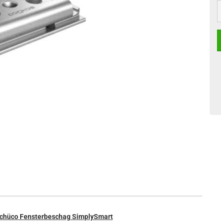
S
 Schüco Fensterbeschag SimplySmart