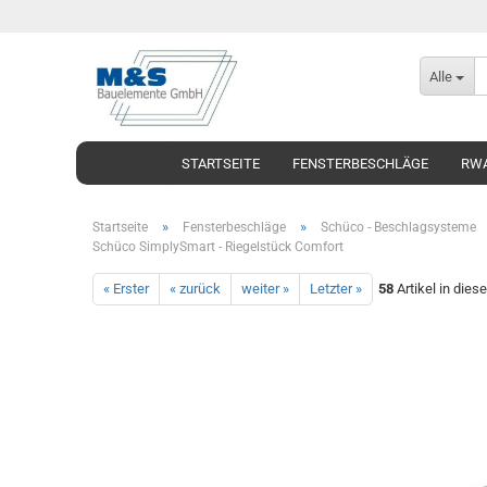
Alle
STARTSEITE
FENSTERBESCHLÄGE
RWA
»
»
Startseite
Fensterbeschläge
Schüco - Beschlagsysteme
Schüco SimplySmart - Riegelstück Comfort
« Erster
« zurück
weiter »
Letzter »
58
Artikel in dies