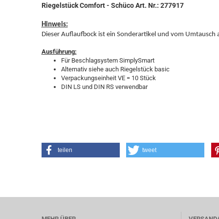
Riegelstück Comfort - Schüco Art. Nr.: 277917
Hinweis:
Dieser Auflaufbock ist ein Sonderartikel und vom Umtausch 
Ausführung:
Für Beschlagsystem SimplySmart
Alternativ siehe auch Riegelstück basic
Verpackungseinheit VE = 10 Stück
DIN LS und DIN RS verwendbar
teilen
tweet
MEHR ÜBER...
VERSAND