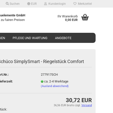
Suchen
EUR
Kundenlogin
Merkzettel
uelemente GmbH
Ihr Warenkorb
 zu fairen Preisen
0,00 EUR
GEN
PFLEGE UND WARTUNG
ANGEBOTE
chü­co Sim­plyS­mart - Rie­gel­stück Com­fort
o erstellen
rt.Nr.:
277917SCH
wort vergessen?
ieferzeit:
ca. 2-4 Werktage
(Ausland abweichend)
30,72 EUR
36,56 EUR brutto
zzgl.
Versand
tück: