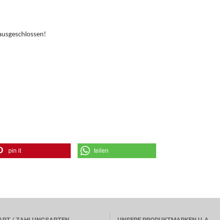
ausgeschlossen!
pin it
teilen
ART / ZAHLUNGSARTEN
UNSERE PRODUKTMARKEN U.A.