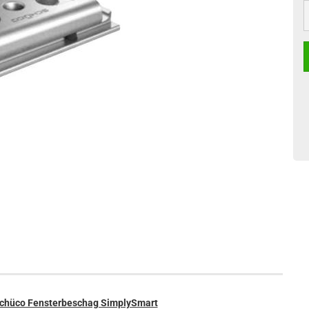
S
 Schüco Fensterbeschag SimplySmart