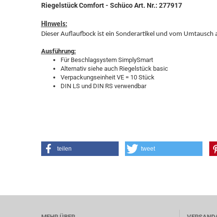
Riegelstück Comfort - Schüco Art. Nr.: 277917
Hinweis:
Dieser Auflaufbock ist ein Sonderartikel und vom Umtausch 
Ausführung:
Für Beschlagsystem SimplySmart
Alternativ siehe auch Riegelstück basic
Verpackungseinheit VE = 10 Stück
DIN LS und DIN RS verwendbar
teilen
tweet
MEHR ÜBER...
VERSAND