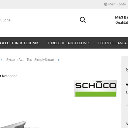
Mein Konto
Suche...
M&S Ba
Qualität
 & LÜFTUNGSTECHNIK
TÜRBESCHLAGSTECHNIK
FESTSTELLANLA
»
»
System AvanTec - SimplySmart
S
er Kategorie
A
L
S