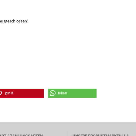
ausgeschlossen!
pin it
teilen
ART / ZAHLUNGSARTEN
UNSERE PRODUKTMARKEN U.A.