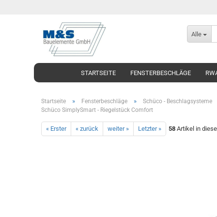
Alle
STARTSEITE
FENSTERBESCHLÄGE
RWA
»
»
Startseite
Fensterbeschläge
Schüco - Beschlagsysteme
Schüco SimplySmart - Riegelstück Comfort
« Erster
« zurück
weiter »
Letzter »
58
Artikel in dies