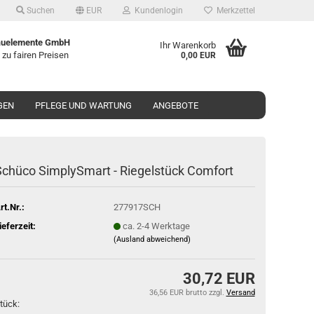
Suchen
EUR
Kundenlogin
Merkzettel
uelemente GmbH
Ihr Warenkorb
 zu fairen Preisen
0,00 EUR
GEN
PFLEGE UND WARTUNG
ANGEBOTE
chü­co Sim­plyS­mart - Rie­gel­stück Com­fort
rt.Nr.:
277917SCH
ieferzeit:
ca. 2-4 Werktage
(Ausland abweichend)
30,72 EUR
36,56 EUR brutto
zzgl.
Versand
tück: