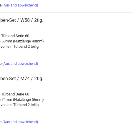
e
(Ausland abweichend)
en-​​Set / W58 / 2tlg.
ür Tür­band Serie 60
en 58mm (Nutz­län­ge 40mm)
 von ein Tür­band 2 tei­lig
e
(Ausland abweichend)
en-​​Set / M74 / 2tlg.
ür Tür­band Serie 60
en 74mm (Nutz­län­ge 56mm)
 von ein Tür­band 2 tei­lig
e
(Ausland abweichend)