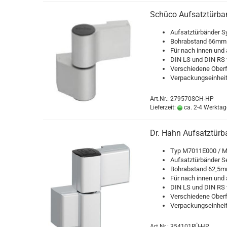
Schü­co Auf­satz­tür­b
Auf­satz­tür­bän­der Sy
Bohr­ab­stand 66mm
Für nach innen und 
DIN LS und DIN RS v
Ver­schie­de­ne Ober­
Ver­pa­ckungs­ein­he
Art.Nr.: 279570SCH-HP
Lieferzeit:
ca. 2-4 Werktag
Dr. Hahn Auf­satz­tür­
Typ M7011E000 / 
Auf­satz­tür­bän­der S
Bohr­ab­stand 62,5
Für nach innen und 
DIN LS und DIN RS v
Ver­schie­de­ne Ober­
Ver­pa­ckungs­ein­he
Art.Nr.: 354101RÜ-HP