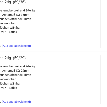
and 2tlg. (69/36)
s­tem­über­grei­fend 2-​teilig
 - Achs­maß (X) 36mm
aus­sen öff­nen­de Türen
er­wend­bar
flä­chen wähl­bar
it VE= 1 Stück
e
(Ausland abweichend)
and 2tlg. (59/29)
s­tem­über­grei­fend 2-​teilig
 - Achs­maß (X) 29mm
aus­sen öff­nen­de Türen
er­wend­bar
flä­chen wähl­bar
it VE= 1 Stück
e
(Ausland abweichend)