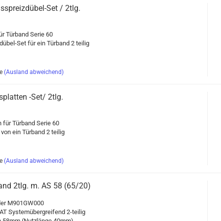
preizdübel-​​Set / 2tlg.
ür Tür­band Serie 60
el-​Set für ein Tür­band 2 tei­lig
e
(Ausland abweichend)
­plat­ten -Set/ 2tlg.
en für Tür­band Serie 60
 von ein Tür­band 2 tei­lig
e
(Ausland abweichend)
band 2tlg. m. AS 58 (65/20)
der M901GW000
 AT Sys­tem­über­grei­fend 2-​teilig
en 58mm (Nutz­län­ge 40mm)