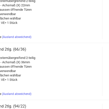
s­tem­über­grei­fend 2-​teilig
 - Achs­maß (X) 22mm
aus­sen öff­nen­de Türen
er­wend­bar
flä­chen wähl­bar
it VE= 1 Stück
e
(Ausland abweichend)
and 2tlg. (66/36)
s­tem­über­grei­fend 2-​teilig
 - Achs­maß (X) 36mm
aus­sen öff­nen­de Türen
er­wend­bar
flä­chen wähl­bar
it VE= 1 Stück
e
(Ausland abweichend)
and 2tlg. (94/22)