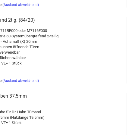
e
(Ausland abweichend)
band 2tlg. (84/20)
M711RE000 oder M7116E000
erie 60 Sys­tem­über­grei­fend 2-​teilig
 - Achs­maß (X) 20mm
aus­sen öff­nen­de Türen
er­wend­bar
flä­chen wähl­bar
it VE= 1 Stück
e
(Ausland abweichend)
au­ben 37,5mm
u­be für Dr. Hahn Tür­band
7,5mm (Nutz­län­ge 19,5mm)
it VE= 1 Stück