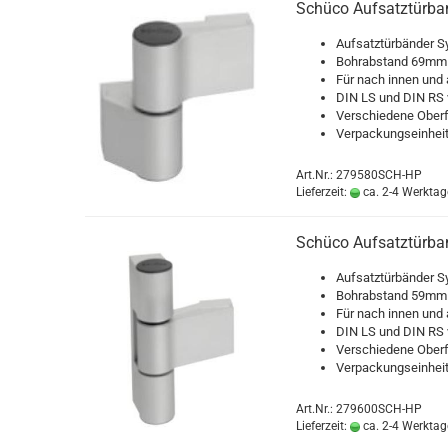
Schü­co Auf­satz­tür­b
Auf­satz­tür­bän­der Sy
Bohr­ab­stand 69mm
Für nach innen und 
DIN LS und DIN RS v
Ver­schie­de­ne Ober­
Ver­pa­ckungs­ein­he
Art.Nr.: 279580SCH-HP
Lieferzeit:
ca. 2-4 Werktag
Schü­co Auf­satz­tür­b
Auf­satz­tür­bän­der Sy
Bohr­ab­stand 59mm
Für nach innen und 
DIN LS und DIN RS v
Ver­schie­de­ne Ober­
Ver­pa­ckungs­ein­he
Art.Nr.: 279600SCH-HP
Lieferzeit:
ca. 2-4 Werktag