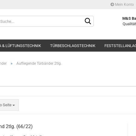
Mein Konto
Währung auswählen
M&S Ba
Qualität
Lieferland
 & LÜFTUNGSTECHNIK
TÜRBESCHLAGSTECHNIK
FESTSTELLANLA
»
nder
Aufliegende Türbänder 2tlg.
Kont
Pass
o Seite
and 2tlg. (66/22)