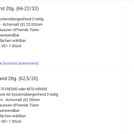
and 2tlg. (66-22/32)
s­tem­über­grei­fend 2-​teilig
 - Achs­maß (X) 22/32mm
aus­sen öff­nen­de Türen
er­wend­bar
flä­chen wähl­bar
it VE= 1 Stück
e
(Ausland abweichend)
band 2tlg. (62,5/20)
M701RE000 oder M7016R000
erie 60 Sys­tem­über­grei­fend 2-​teilig
mm - Achs­maß (X) 20mm
aus­sen öff­nen­de Türen
er­wend­bar
flä­chen wähl­bar
it VE= 1 Stück