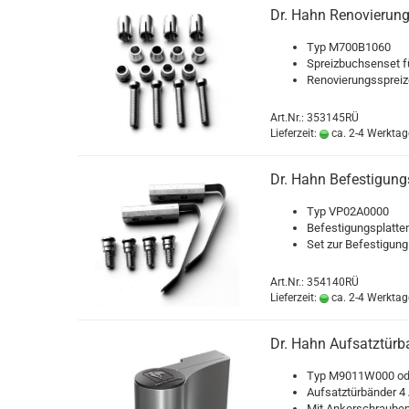
Dr. Hahn Renovierungss
Typ M700B1060
Spreiz­buch­sen­set f
Renovierungsspreizdüb
Art.Nr.: 353145RÜ
Lieferzeit:
ca. 2-4 Werktag
Dr. Hahn Be­fes­ti­gungs
Typ VP02A0000
Be­fes­ti­gungs­plat­t
Set zur Be­fes­ti­gung
Art.Nr.: 354140RÜ
Lieferzeit:
ca. 2-4 Werktag
Dr. Hahn Auf­satz­tür­
Typ M9011W000 o
Auf­satz­tür­bän­der 4
Mit An­ker­schrau­b