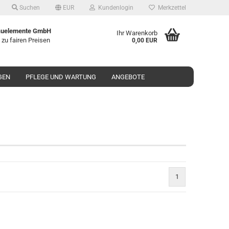
Suchen
EUR
Kundenlogin
Merkzettel
uelemente GmbH
Ihr Warenkorb
 zu fairen Preisen
0,00 EUR
GEN
PFLEGE UND WARTUNG
ANGEBOTE
o erstellen
wort vergessen?
1