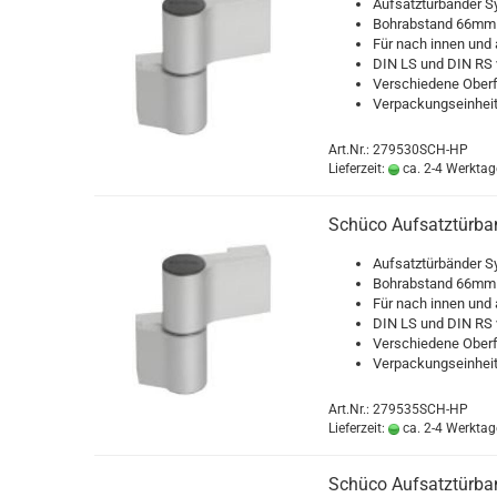
Auf­satz­tür­bän­der Sy
Bohr­ab­stand 66mm
Für nach innen und 
DIN LS und DIN RS v
Ver­schie­de­ne Ober­
Ver­pa­ckungs­ein­he
Art.Nr.: 279530SCH-HP
Lieferzeit:
ca. 2-4 Werktag
Schü­co Auf­satz­tür­b
Auf­satz­tür­bän­der Sy
Bohr­ab­stand 66mm
Für nach innen und 
DIN LS und DIN RS v
Ver­schie­de­ne Ober­
Ver­pa­ckungs­ein­he
Art.Nr.: 279535SCH-HP
Lieferzeit:
ca. 2-4 Werktag
Schü­co Auf­satz­tür­b