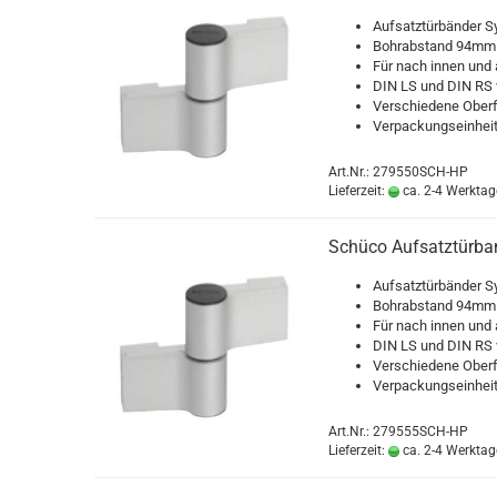
Auf­satz­tür­bän­der Sy
Bohr­ab­stand 94mm
Für nach innen und 
DIN LS und DIN RS v
Ver­schie­de­ne Ober­
Ver­pa­ckungs­ein­he
Art.Nr.: 279550SCH-HP
Lieferzeit:
ca. 2-4 Werktag
Schü­co Auf­satz­tür­b
Auf­satz­tür­bän­der Sy
Bohr­ab­stand 94mm
Für nach innen und 
DIN LS und DIN RS v
Ver­schie­de­ne Ober­
Ver­pa­ckungs­ein­he
Art.Nr.: 279555SCH-HP
Lieferzeit:
ca. 2-4 Werktag