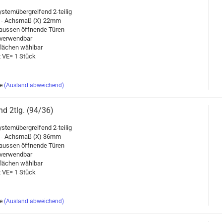
s­tem­über­grei­fend 2-​teilig
 - Achs­maß (X) 22mm
aus­sen öff­nen­de Türen
er­wend­bar
flä­chen wähl­bar
it VE= 1 Stück
e
(Ausland abweichend)
and 2tlg. (94/36)
s­tem­über­grei­fend 2-​teilig
 - Achs­maß (X) 36mm
aus­sen öff­nen­de Türen
er­wend­bar
flä­chen wähl­bar
it VE= 1 Stück
e
(Ausland abweichend)