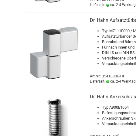
Lieferzeit:
ca. 2-4 Werktag
Dr. Hahn Auf­satz­tür­
Typ M7111E000 / 
Auf­satz­tür­bän­der S
Bohr­ab­stand 84mm
Für nach innen und 
DIN LS und DIN RS v
Ver­schie­de­ne Ober­
Ver­pa­ckungs­ein­he
Art.Nr.: 354108RÜ-HP
Lieferzeit:
ca. 2-4 Werktag
Dr. Hahn An­ker­schr
Typ A900E1054
Be­fes­ti­gungs­schra
An­ker­schrau­ben 3
Ver­pa­ckungs­ein­he