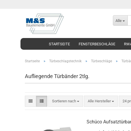
Alle
STARTSEITE
FENSTERBESCHLÄGE
RWA
»
»
»
Startseite
Türbeschlagstechnik
Türbeschläge
Türbä
Aufliegende Türbänder 2tlg.
Sortieren nach
Alle Hersteller
24 pr
Schü­co Auf­satz­tür­b