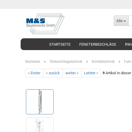
Alle
STARTSEITE
FENSTERBESCHLÄGE
RWA
»
»
»
Startseite
Türbeschlagstechnik
Schließtechnik
Fuhr 
« Erster
« zurück
weiter »
Letzter »
9
Artikel in dieser