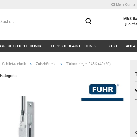
Mein Konto
Suche...
M&S Ba
Qualität
 & LÜFTUNGSTECHNIK
TÜRBESCHLAGSTECHNIK
FESTSTELLANLA
»
»
- Schließtechnik
Zubehörteile
Türkantriegel 345K (40/20)
T
 Kategorie
A
L
S