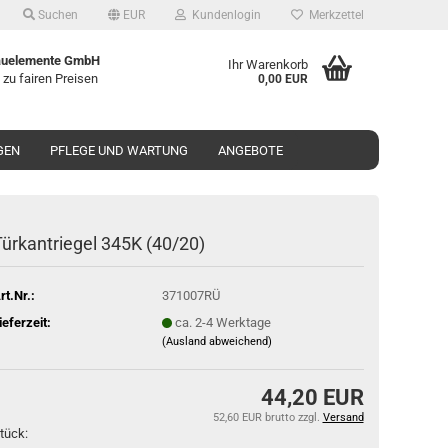
Suchen
EUR
Kundenlogin
Merkzettel
uelemente GmbH
Ihr Warenkorb
 zu fairen Preisen
0,00 EUR
GEN
PFLEGE UND WARTUNG
ANGEBOTE
ür­k­ant­rie­gel 345K (40/20)
rt.Nr.:
371007RÜ
ieferzeit:
ca. 2-4 Werktage
(Ausland abweichend)
44,20 EUR
52,60 EUR brutto
zzgl.
Versand
tück: