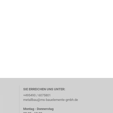
SIE ERREICHEN UNS UNTER:
+495493 / 6075801
metallbau@ms-bauelemente-gmbh.de
Montag - Donnerstag