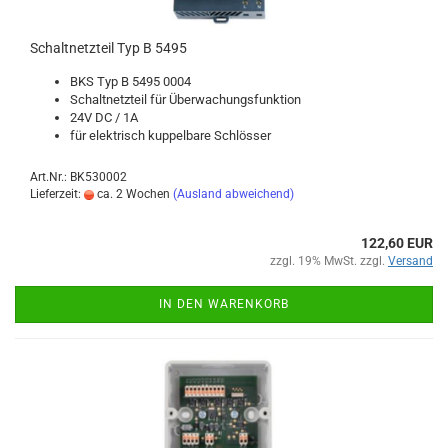
Schalt­netz­teil Typ B 5495
BKS Typ B 5495 0004
Schalt­netz­teil für Über­wa­chungs­funk­ti­on
24V DC / 1A
für elek­trisch kup­pel­ba­re Schlös­ser
Art.Nr.: BK530002
Lieferzeit:
ca. 2 Wochen
(Ausland abweichend)
122,60 EUR
zzgl. 19% MwSt. zzgl.
Versand
IN DEN WARENKORB