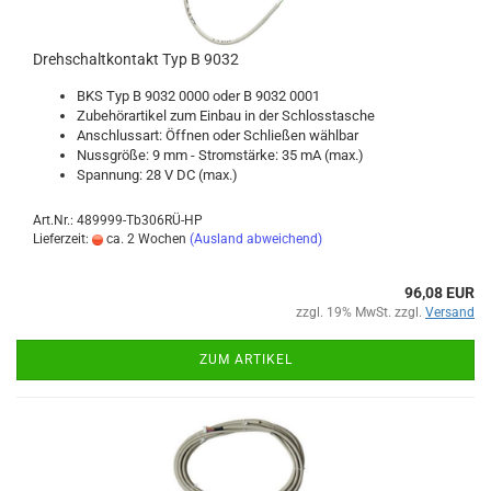
Dreh­schalt­kon­takt Typ B 9032
BKS Typ B 9032 0000 oder B 9032 0001
Zu­be­hör­ar­ti­kel zum Ein­bau in der Schloss­ta­sche
An­schluss­art: Öff­nen oder Schlie­ßen wähl­bar
Nuss­grö­ße: 9 mm - Strom­stär­ke: 35 mA (max.)
Span­nung: 28 V DC (max.)
Art.Nr.: 489999-Tb306RÜ-HP
Lieferzeit:
ca. 2 Wochen
(Ausland abweichend)
96,08 EUR
zzgl. 19% MwSt. zzgl.
Versand
ZUM ARTIKEL