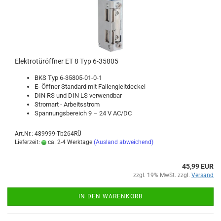
Elek­tro­tür­öff­ner ET 8 Typ 6-​35805
BKS Typ 6-​35805-01-0-1
E- Öff­ner Stan­dard mit Fal­len­gleit­de­ckel
DIN RS und DIN LS ver­wend­bar
Strom­art - Ar­beits­strom
Span­nungs­be­reich 9 – 24 V AC/DC
Art.Nr.: 489999-Tb264RÜ
Lieferzeit:
ca. 2-4 Werktage
(Ausland abweichend)
45,99 EUR
zzgl. 19% MwSt. zzgl.
Versand
IN DEN WARENKORB