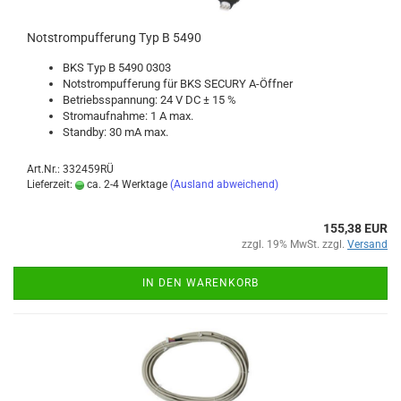
Not­strom­puf­fe­rung Typ B 5490
BKS Typ B 5490 0303
Not­strom­puf­fe­rung für BKS SE­CU­RY A-​Öffner
Be­triebs­span­nung: 24 V DC ± 15 %
Strom­auf­nah­me: 1 A max.
Stand­by: 30 mA max.
Art.Nr.: 332459RÜ
Lieferzeit:
ca. 2-4 Werktage
(Ausland abweichend)
155,38 EUR
zzgl. 19% MwSt. zzgl.
Versand
IN DEN WARENKORB