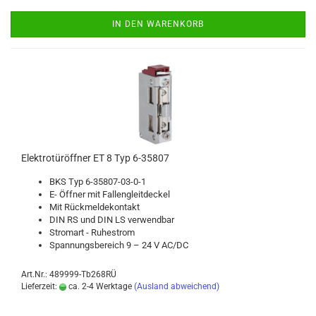
IN DEN WARENKORB
Elek­tro­tür­öff­ner ET 8 Typ 6-​35807
BKS Typ 6-​35807-03-0-1
E- Öff­ner mit Fal­len­gleit­de­ckel
Mit Rück­mel­de­kon­takt
DIN RS und DIN LS ver­wend­bar
Strom­art - Ru­he­strom
Span­nungs­be­reich 9 – 24 V AC/DC
Art.Nr.: 489999-Tb268RÜ
Lieferzeit:
ca. 2-4 Werktage
(Ausland abweichend)