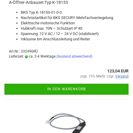
A-​Öffner-​Anbauset Typ K-​18153
BKS Typ K-​18153-01-0-0
Nach­rüst­ar­ti­kel für BKS SECURY-​Mehrfachverriegelung
Elek­tri­sche mo­to­ri­sche Funk­ti­on
Hub­kraft max. 70N – Schutz­art IP 40
Span­nung: 12 V AC / 12 – 24 V DC (sta­bi­li­siert)
In­klu­si­ve 6m An­schluss­lei­tung und Rei­ter
Art.Nr.: 332496RÜ
Lieferzeit:
ca. 2-4 Werktage
(Ausland abweichend)
123,04 EUR
zzgl. 19% MwSt. zzgl.
Versand
IN DEN WARENKORB