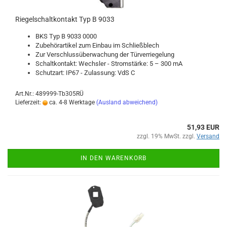
Rie­gel­schalt­kon­takt Typ B 9033
BKS Typ B 9033 0000
Zu­be­hör­ar­ti­kel zum Ein­bau im Schließ­blech
Zur Ver­schluss­über­wa­chung der Tür­ver­rie­ge­lung
Schalt­kon­takt: Wechs­ler - Strom­stär­ke: 5 – 300 mA
Schutz­art: IP67 - Zu­las­sung: VdS C
Art.Nr.: 489999-Tb305RÜ
Lieferzeit:
ca. 4-8 Werktage
(Ausland abweichend)
51,93 EUR
zzgl. 19% MwSt. zzgl.
Versand
IN DEN WARENKORB