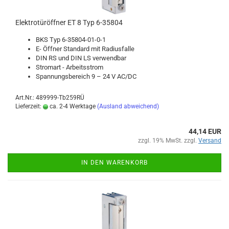
Elek­tro­tür­öff­ner ET 8 Typ 6-​35804
BKS Typ 6-​35804-01-0-1
E- Öff­ner Stan­dard mit Ra­di­us­fal­le
DIN RS und DIN LS ver­wend­bar
Strom­art - Ar­beits­strom
Span­nungs­be­reich 9 – 24 V AC/DC
Art.Nr.: 489999-Tb259RÜ
Lieferzeit:
ca. 2-4 Werktage
(Ausland abweichend)
44,14 EUR
zzgl. 19% MwSt. zzgl.
Versand
IN DEN WARENKORB