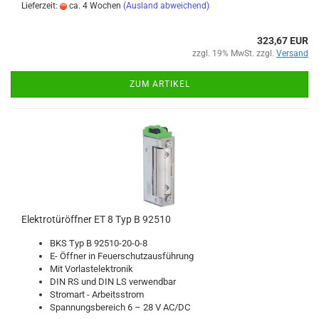
Lieferzeit:
ca. 4 Wochen
(Ausland abweichend)
323,67 EUR
zzgl. 19% MwSt. zzgl.
Versand
ZUM ARTIKEL
Elek­tro­tür­öff­ner ET 8 Typ B 92510
BKS Typ B 92510-​20-0-8
E- Öff­ner in Feu­er­schutz­aus­füh­rung
Mit Vor­las­t­elek­tro­nik
DIN RS und DIN LS ver­wend­bar
Strom­art - Ar­beits­strom
Span­nungs­be­reich 6 – 28 V AC/DC