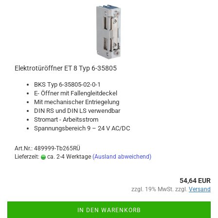
Elek­tro­tür­öff­ner ET 8 Typ 6-​35805
BKS Typ 6-​35805-02-0-1
E- Öff­ner mit Fal­len­gleit­de­ckel
Mit me­cha­ni­scher Ent­rie­ge­lung
DIN RS und DIN LS ver­wend­bar
Strom­art - Ar­beits­strom
Span­nungs­be­reich 9 – 24 V AC/DC
Art.Nr.: 489999-Tb265RÜ
Lieferzeit:
ca. 2-4 Werktage
(Ausland abweichend)
54,64 EUR
zzgl. 19% MwSt. zzgl.
Versand
IN DEN WARENKORB