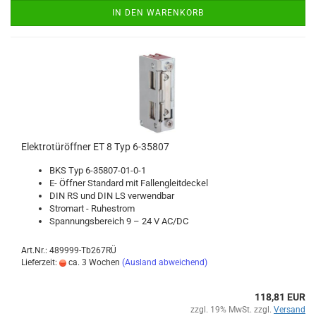
IN DEN WARENKORB
Elek­tro­tür­öff­ner ET 8 Typ 6-​35807
BKS Typ 6-​35807-01-0-1
E- Öff­ner Stan­dard mit Fal­len­gleit­de­ckel
DIN RS und DIN LS ver­wend­bar
Strom­art - Ru­he­strom
Span­nungs­be­reich 9 – 24 V AC/DC
Art.Nr.: 489999-Tb267RÜ
Lieferzeit:
ca. 3 Wochen
(Ausland abweichend)
118,81 EUR
zzgl. 19% MwSt. zzgl.
Versand