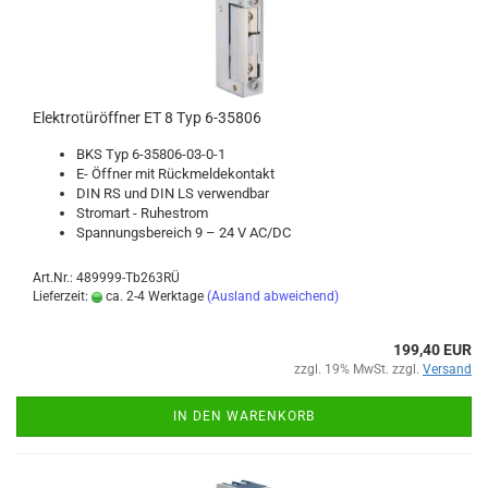
Elek­tro­tür­öff­ner ET 8 Typ 6-​35806
BKS Typ 6-​35806-03-0-1
E- Öff­ner mit Rück­mel­de­kon­takt
DIN RS und DIN LS ver­wend­bar
Strom­art - Ru­he­strom
Span­nungs­be­reich 9 – 24 V AC/DC
Art.Nr.: 489999-Tb263RÜ
Lieferzeit:
ca. 2-4 Werktage
(Ausland abweichend)
199,40 EUR
zzgl. 19% MwSt. zzgl.
Versand
IN DEN WARENKORB