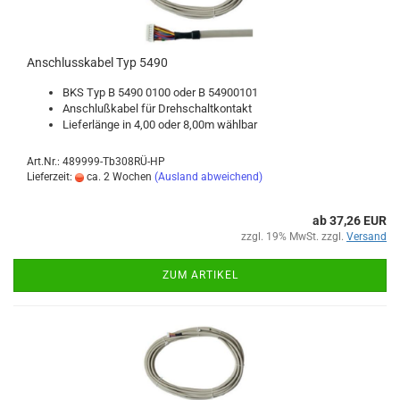
An­schluss­ka­bel Typ 5490
BKS Typ B 5490 0100 oder B 54900101
An­schluß­ka­bel für Dreh­schalt­kon­takt
Lie­fer­län­ge in 4,00 oder 8,00m wähl­bar
Art.Nr.: 489999-Tb308RÜ-HP
Lieferzeit:
ca. 2 Wochen
(Ausland abweichend)
ab 37,26 EUR
zzgl. 19% MwSt. zzgl.
Versand
ZUM ARTIKEL