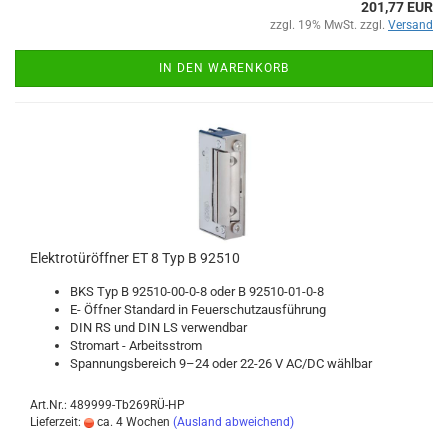
201,77 EUR
zzgl. 19% MwSt. zzgl.
Versand
IN DEN WARENKORB
Elek­tro­tür­öff­ner ET 8 Typ B 92510
BKS Typ B 92510-​00-0-8 oder B 92510-​01-0-8
E- Öff­ner Stan­dard in Feu­er­schutz­aus­füh­rung
DIN RS und DIN LS ver­wend­bar
Strom­art - Ar­beits­strom
Span­nungs­be­reich 9–24 oder 22-26 V AC/DC wähl­bar
Art.Nr.: 489999-Tb269RÜ-HP
Lieferzeit:
ca. 4 Wochen
(Ausland abweichend)