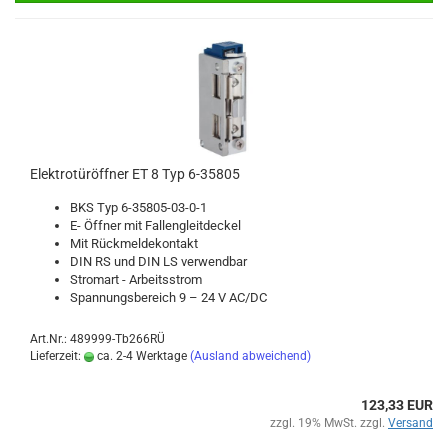
Elek­tro­tür­öff­ner ET 8 Typ 6-​35805
BKS Typ 6-​35805-03-0-1
E- Öff­ner mit Fal­len­gleit­de­ckel
Mit Rück­mel­de­kon­takt
DIN RS und DIN LS ver­wend­bar
Strom­art - Ar­beits­strom
Span­nungs­be­reich 9 – 24 V AC/DC
Art.Nr.: 489999-Tb266RÜ
Lieferzeit:
ca. 2-4 Werktage
(Ausland abweichend)
123,33 EUR
zzgl. 19% MwSt. zzgl.
Versand