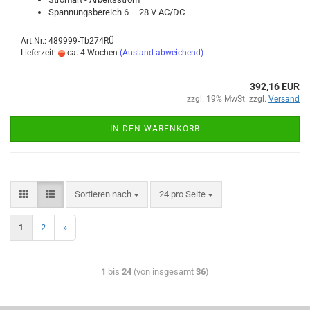
Span­nungs­be­reich 6 – 28 V AC/DC
Art.Nr.: 489999-Tb274RÜ
Lieferzeit:
ca. 4 Wochen
(Ausland abweichend)
392,16 EUR
zzgl. 19% MwSt. zzgl.
Versand
IN DEN WARENKORB
Sortieren nach
24 pro Seite
1
2
»
1
bis
24
(von insgesamt
36
)