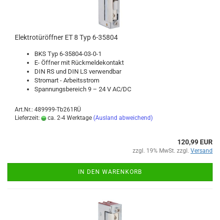
Elek­tro­tür­öff­ner ET 8 Typ 6-​35804
BKS Typ 6-​35804-03-0-1
E- Öff­ner mit Rück­mel­de­kon­takt
DIN RS und DIN LS ver­wend­bar
Strom­art - Ar­beits­strom
Span­nungs­be­reich 9 – 24 V AC/DC
Art.Nr.: 489999-Tb261RÜ
Lieferzeit:
ca. 2-4 Werktage
(Ausland abweichend)
120,99 EUR
zzgl. 19% MwSt. zzgl.
Versand
IN DEN WARENKORB