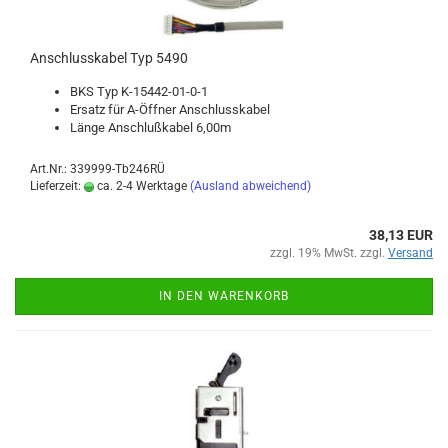
An­schluss­ka­bel Typ 5490
BKS Typ K-​15442-01-0-1
Er­satz für A-​Öffner An­schluss­ka­bel
Länge An­schluß­ka­bel 6,00m
Art.Nr.: 339999-Tb246RÜ
Lieferzeit:
ca. 2-4 Werktage
(Ausland abweichend)
38,13 EUR
zzgl. 19% MwSt. zzgl.
Versand
IN DEN WARENKORB