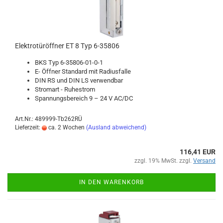
Elek­tro­tür­öff­ner ET 8 Typ 6-​35806
BKS Typ 6-​35806-01-0-1
E- Öff­ner Stan­dard mit Ra­di­us­fal­le
DIN RS und DIN LS ver­wend­bar
Strom­art - Ru­he­strom
Span­nungs­be­reich 9 – 24 V AC/DC
Art.Nr.: 489999-Tb262RÜ
Lieferzeit:
ca. 2 Wochen
(Ausland abweichend)
116,41 EUR
zzgl. 19% MwSt. zzgl.
Versand
IN DEN WARENKORB