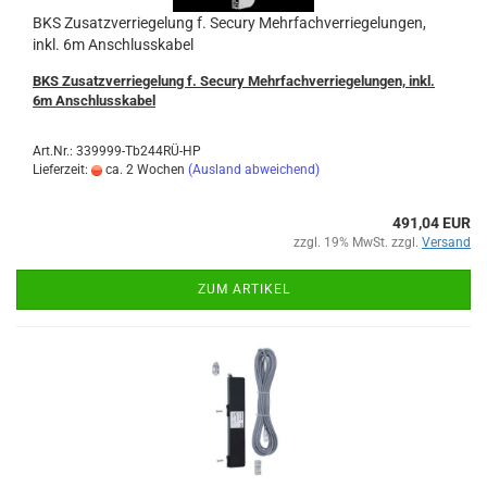
BKS Zu­satz­ver­rie­ge­lung f. Se­cu­ry Mehr­fach­ver­rie­ge­lun­gen,
inkl. 6m An­schluss­ka­bel
BKS Zu­satz­ver­rie­ge­lung f. Se­cu­ry Mehr­fach­ver­rie­ge­lun­gen, inkl.
6m An­schluss­ka­bel
Art.Nr.: 339999-Tb244RÜ-HP
Lieferzeit:
ca. 2 Wochen
(Ausland abweichend)
491,04 EUR
zzgl. 19% MwSt. zzgl.
Versand
ZUM ARTIKEL