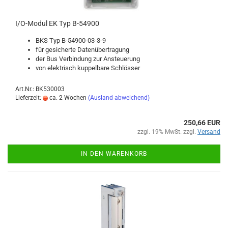
I/O-​Modul EK Typ B-​54900
BKS Typ B-​54900-03-3-9
für ge­si­cher­te Da­ten­über­tra­gung
der Bus Ver­bin­dung zur An­steue­rung
von elek­trisch kup­pel­ba­re Schlös­ser
Art.Nr.: BK530003
Lieferzeit:
ca. 2 Wochen
(Ausland abweichend)
250,66 EUR
zzgl. 19% MwSt. zzgl.
Versand
IN DEN WARENKORB