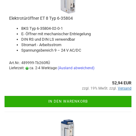
Elek­tro­tür­öff­ner ET 8 Typ 6-​35804
BKS Typ 6-​35804-02-0-1
E- Öff­ner mit me­cha­ni­scher Ent­rie­ge­lung
DIN RS und DIN LS ver­wend­bar
Strom­art - Ar­beits­strom
Span­nungs­be­reich 9 – 24 V AC/DC
Art.Nr.: 489999-Tb260RÜ
Lieferzeit:
ca. 2-4 Werktage
(Ausland abweichend)
52,94 EUR
zzgl. 19% MwSt. zzgl.
Versand
IN DEN WARENKORB