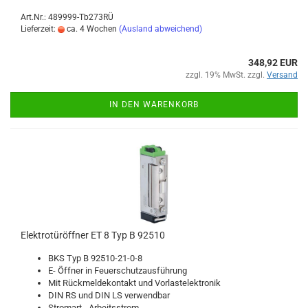
Art.Nr.: 489999-Tb273RÜ
Lieferzeit:
ca. 4 Wochen
(Ausland abweichend)
348,92 EUR
zzgl. 19% MwSt. zzgl.
Versand
IN DEN WARENKORB
Elek­tro­tür­öff­ner ET 8 Typ B 92510
BKS Typ B 92510-​21-0-8
E- Öff­ner in Feu­er­schutz­aus­füh­rung
Mit Rück­mel­de­kon­takt und Vor­las­t­elek­tro­nik
DIN RS und DIN LS ver­wend­bar
Strom­art - Ar­beits­strom