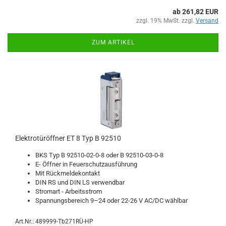
ab 261,82 EUR
zzgl. 19% MwSt. zzgl.
Versand
ZUM ARTIKEL
Elek­tro­tür­öff­ner ET 8 Typ B 92510
BKS Typ B 92510-​02-0-8 oder B 92510-​03-0-8
E- Öff­ner in Feu­er­schutz­aus­füh­rung
Mit Rück­mel­de­kon­takt
DIN RS und DIN LS ver­wend­bar
Strom­art - Ar­beits­strom
Span­nungs­be­reich 9–24 oder 22-26 V AC/DC wähl­bar
Art.Nr.: 489999-Tb271RÜ-HP