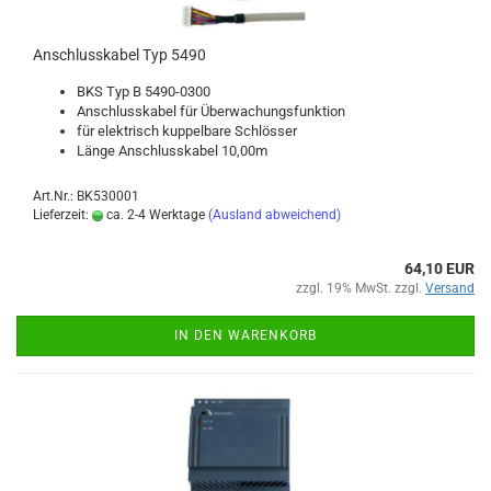
An­schluss­ka­bel Typ 5490
BKS Typ B 5490-​0300
An­schluss­ka­bel für Über­wa­chungs­funk­ti­on
für elek­trisch kup­pel­ba­re Schlös­ser
Länge An­schluss­ka­bel 10,00m
Art.Nr.: BK530001
Lieferzeit:
ca. 2-4 Werktage
(Ausland abweichend)
64,10 EUR
zzgl. 19% MwSt. zzgl.
Versand
IN DEN WARENKORB