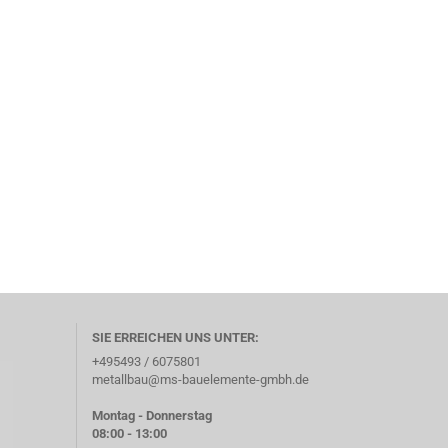
SIE ERREICHEN UNS UNTER:
+495493 / 6075801
metallbau@ms-bauelemente-gmbh.de
Montag - Donnerstag
08:00 - 13:00