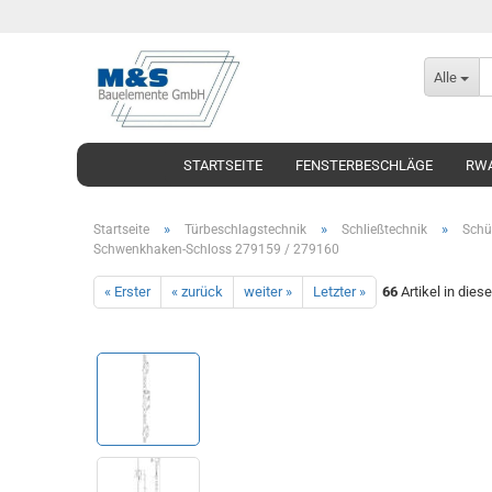
Alle
STARTSEITE
FENSTERBESCHLÄGE
RWA
»
»
»
Startseite
Türbeschlagstechnik
Schließtechnik
Schü
Schwenkhaken-Schloss 279159 / 279160
« Erster
« zurück
weiter »
Letzter »
66
Artikel in dies