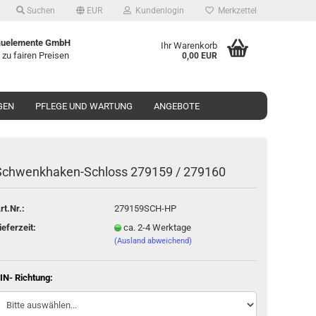
Suchen
EUR
Kundenlogin
Merkzettel
uelemente GmbH
Ihr Warenkorb
 zu fairen Preisen
0,00 EUR
GEN
PFLEGE UND WARTUNG
ANGEBOTE
Schwenkhaken-​Schloss 279159 / 279160
o erstellen
rt.Nr.:
279159SCH-HP
wort vergessen?
ieferzeit:
ca. 2-4 Werktage
(Ausland abweichend)
IN- Richtung: