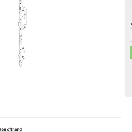
S
S
sen öffnend