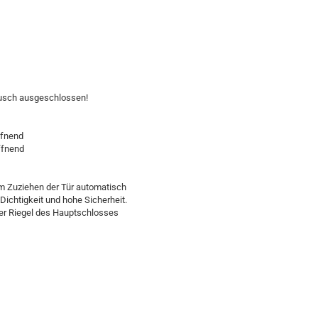
ausch ausgeschlossen!
ffnend
ffnend
m Zuziehen der Tür automatisch
ichtigkeit und hohe Sicherheit.
der Riegel des Hauptschlosses