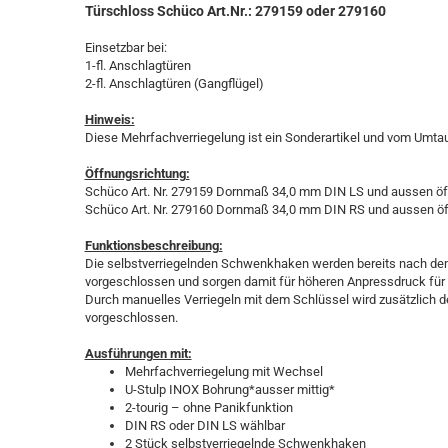
Türschloss Schüco Art.Nr.: 279159 oder 279160
Einsetzbar bei:
1-fl. Anschlagtüren
2-fl. Anschlagtüren (Gangflügel)
Hinweis:
Diese Mehrfachverriegelung ist ein Sonderartikel und vom Umt
Öffnungsrichtung:
Schüco Art. Nr. 279159 Dornmaß 34,0 mm DIN LS und aussen ö
Schüco Art. Nr. 279160 Dornmaß 34,0 mm DIN RS und aussen ö
Funktionsbeschreibung:
Die selbstverriegelnden Schwenkhaken werden bereits nach de
vorgeschlossen und sorgen damit für höheren Anpressdruck für D
Durch manuelles Verriegeln mit dem Schlüssel wird zusätzlich 
vorgeschlossen.
Ausführungen mit:
Mehrfachverriegelung mit Wechsel
U-Stulp INOX Bohrung*ausser mittig*
2-tourig – ohne Panikfunktion
DIN RS oder DIN LS wählbar
2 Stück selbstverriegelnde Schwenkhaken