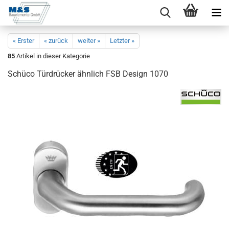
« Erster
« zurück
weiter »
Letzter »
85
Artikel in dieser Kategorie
Schü­co Tür­drü­cker ähn­lich FSB De­sign 1070