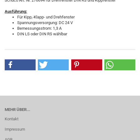
Schüco Art. Nr. 276694 für Drehfenster DIN RS und Kippfenster
Ausführung:
Für Kipp,-Klapp- und Drehfenster
Spannungsversorgung: DC 24 V
Bemessungsstrom: 1,3 A
DIN LS oder DIN RS wählbar
MEHR ÜBER...
Kontakt
Impressum
AGB