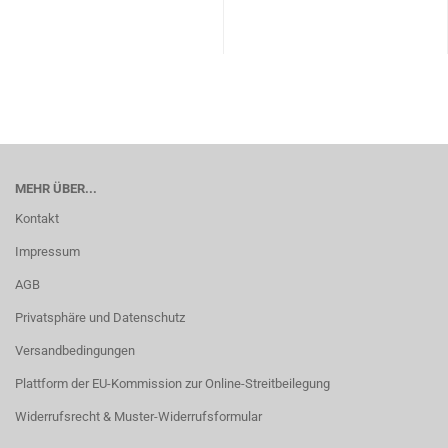
MEHR ÜBER...
Kontakt
Impressum
AGB
Privatsphäre und Datenschutz
Versandbedingungen
Plattform der EU-Kommission zur Online-Streitbeilegung
Widerrufsrecht & Muster-Widerrufsformular