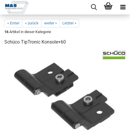
« Erster
« zurück
weiter »
Letzter »
16
Artikel in dieser Kategorie
Schü­co TipTro­nic Kon­so­le+60