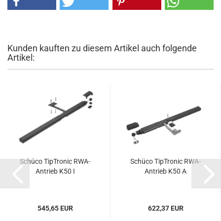
Kunden kauften zu diesem Artikel auch folgende
Artikel:
Schü­co TipT­ro­nic RWA-​
Schü­co TipT­ro­nic RWA-​
An­trieb K50 I
An­trieb K50 A
545,65 EUR
622,37 EUR