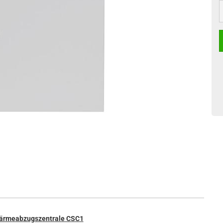
S
Wärmeabzugszentrale CSC1