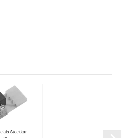
lais-​​Steck­kar­