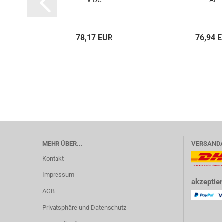
V DC
AP
78,17 EUR
76,94 
MEHR ÜBER...
VERSAND
Kontakt
Impressum
akzeptier
AGB
Privatsphäre und Datenschutz