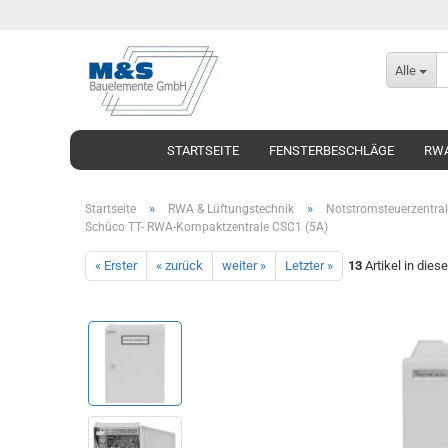
Alle
STARTSEITE
FENSTERBESCHLÄGE
RWA
»
»
Startseite
RWA & Lüftungstechnik
Notstromsteuerzentra
Schüco TT- RWA-Kompaktzentrale CSC1 (5A)
« Erster
« zurück
weiter »
Letzter »
13
Artikel in dies