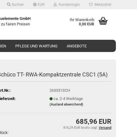
Suchen
EUR
Kundenlogin
Merkzettel
uelemente GmbH
Ihr Warenkorb
 zu fairen Preisen
0,00 EUR
GEN
PFLEGE UND WARTUNG
ANGEBOTE
Schü­co TT- RWA-​Kompaktzentrale CSC1 (5A)
rt.Nr.:
263331SCH
ieferzeit:
ca. 2-4 Werktage
(Ausland abweichend)
685,96 EUR
816,29 EUR brutto
zzgl.
Versand
tück: