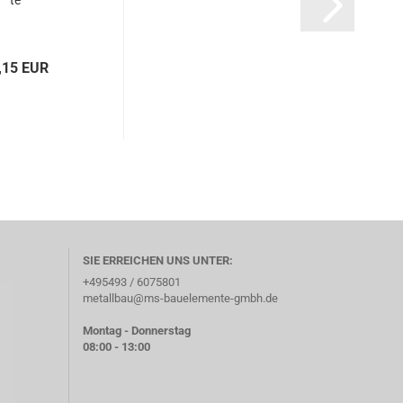
te
,15 EUR
SIE ERREICHEN UNS UNTER:
+495493 / 6075801
metallbau@ms-bauelemente-gmbh.de
Montag - Donnerstag
08:00 - 13:00