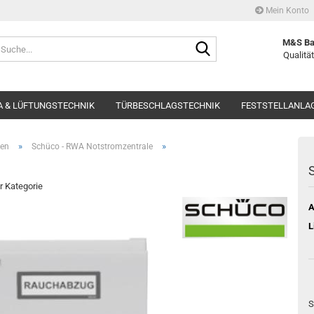
Mein Konto
Suche...
M&S Ba
Qualität
 & LÜFTUNGSTECHNIK
TÜRBESCHLAGSTECHNIK
FESTSTELLANLA
»
»
len
Schüco - RWA Notstromzentrale
er Kategorie
A
L
S