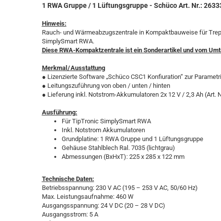
1 RWA Gruppe / 1 Lüftungsgruppe - Schüco Art. Nr.: 2633
Hinweis:
Rauch- und Wärmeabzugszentrale in Kompaktbauweise für Trep
SimplySmart RWA.
Diese RWA-Kompaktzentrale ist ein Sonderartikel und vom Um
Merkmal / Ausstattung
● Lizenzierte Software „Schüco CSC1 Konfiuration“ zur Parametr
● Leitungszuführung von oben / unten / hinten
● Lieferung inkl. Notstrom-Akkumulatoren 2x 12 V / 2,3 Ah (Art.
Ausführung:
Für TipTronic SimplySmart RWA
Inkl. Notstrom Akkumulatoren
Grundplatine: 1 RWA Gruppe und 1 Lüftungsgruppe
Gehäuse Stahlblech Ral. 7035 (lichtgrau)
Abmessungen (BxHxT): 225 x 285 x 122 mm
Technische Daten:
Betriebsspannung: 230 V AC (195 – 253 V AC, 50/60 Hz)
Max. Leistungsaufnahme: 460 W
Ausgangsspannung: 24 V DC (20 – 28 V DC)
Ausgangsstrom: 5 A