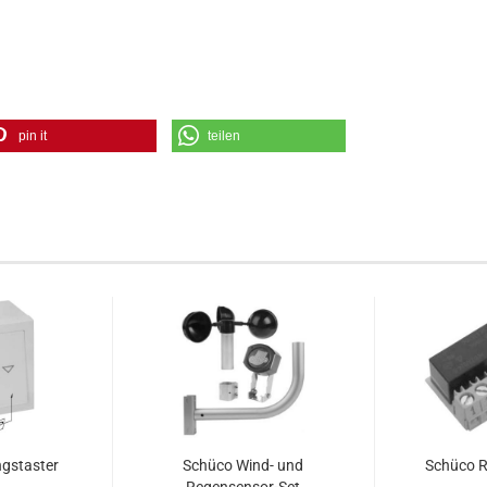
pin it
teilen
gs­tas­ter
Schü­co Wind- und
Schü­co Re