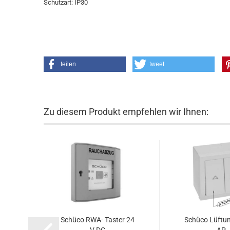
Schutzart: IP30
teilen
tweet
Zu diesem Produkt empfehlen wir Ihnen:
Schü­co RWA- Tas­ter 24
Schü­co Lüf­tun