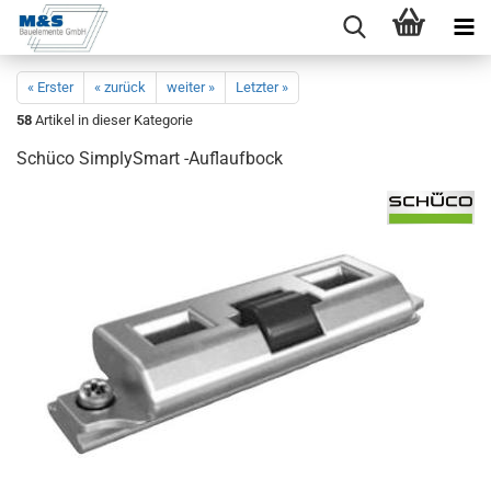
« Erster
« zurück
weiter »
Letzter »
58
Artikel in dieser Kategorie
Schü­co Sim­plyS­mart -​Auflaufbock