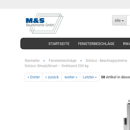
Alle
STARTSEITE
FENSTERBESCHLÄGE
RWA
»
»
Startseite
Fensterbeschläge
Schüco - Beschlagsysteme
Schüco SimplySmart – Drehband 200 kg
« Erster
« zurück
weiter »
Letzter »
58
Artikel in dies