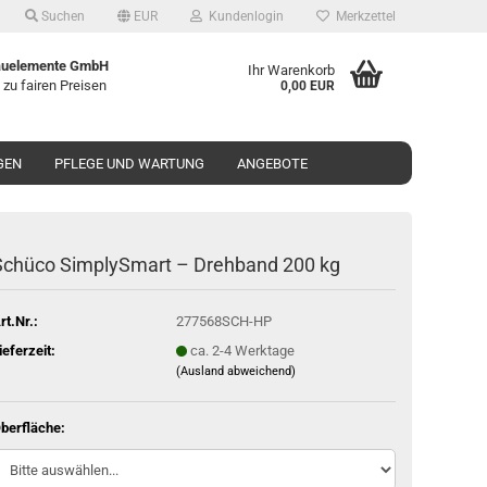
Suchen
EUR
Kundenlogin
Merkzettel
uelemente GmbH
Ihr Warenkorb
 zu fairen Preisen
0,00 EUR
GEN
PFLEGE UND WARTUNG
ANGEBOTE
chü­co Sim­plyS­mart – Dreh­band 200 kg
rt.Nr.:
277568SCH-HP
ieferzeit:
ca. 2-4 Werktage
(Ausland abweichend)
berfläche: