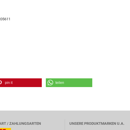
205611
pin it
teilen
ART / ZAHLUNGSARTEN
UNSERE PRODUKTMARKEN U.A.