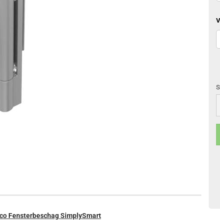
V
S
S
üco Fensterbeschag SimplySmart