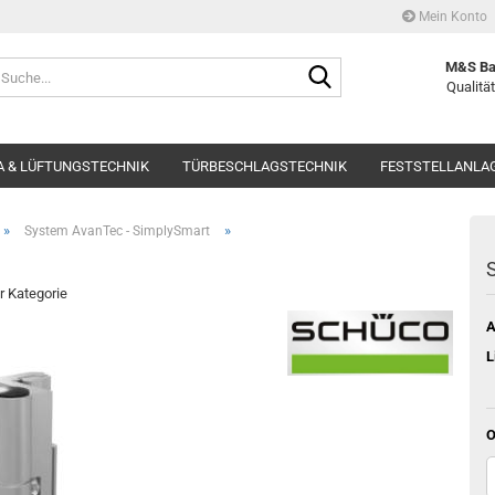
Mein Konto
Suche...
M&S Ba
Qualität
 & LÜFTUNGSTECHNIK
TÜRBESCHLAGSTECHNIK
FESTSTELLANLA
»
»
System AvanTec - SimplySmart
S
er Kategorie
A
L
O