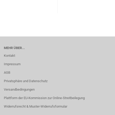
MEHR ÜBER...
Kontakt
Impressum
AGB
Privatsphäre und Datenschutz
Versandbedingungen
Plattform der EU-Kommission zur Online-Streitbeilegung
Widerrufsrecht & Muster-Widerrufsformular