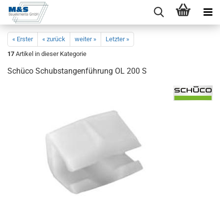
« Erster
« zurück
weiter »
Letzter »
17
Artikel in dieser Kategorie
Schü­co Schub­stan­gen­füh­rung OL 200 S