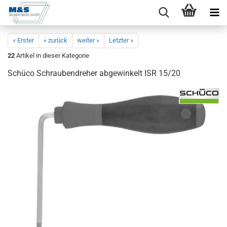
« Erster
« zurück
weiter »
Letzter »
22
Artikel in dieser Kategorie
Schü­co Schrau­ben­dre­her ab­ge­win­kelt ISR 15/20