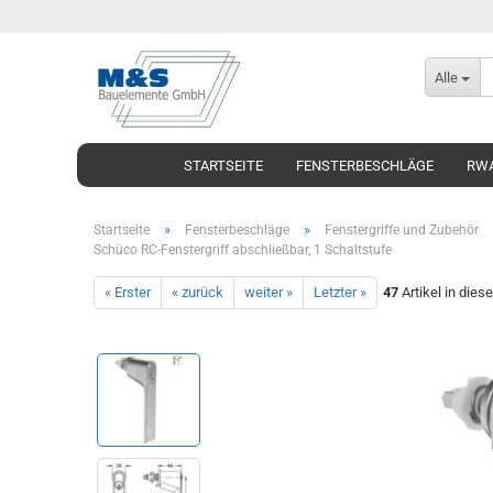
Alle
STARTSEITE
FENSTERBESCHLÄGE
RWA
»
»
Startseite
Fensterbeschläge
Fenstergriffe und Zubehör
Schüco RC-Fenstergriff abschließbar, 1 Schaltstufe
« Erster
« zurück
weiter »
Letzter »
47
Artikel in dies