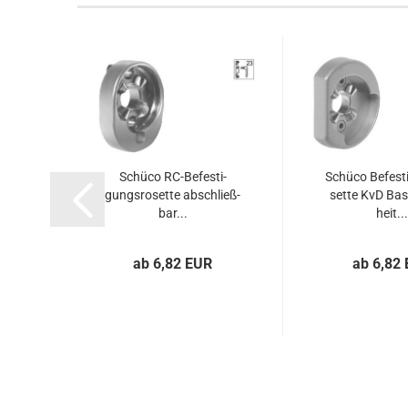
Schü­co RC-​Be­fes­ti­
Schü­co Be­fes­t
gungs­ro­set­te ab­schließ­
set­te KvD Ba­si
bar...
heit...
ab 6,82 EUR
ab 6,82