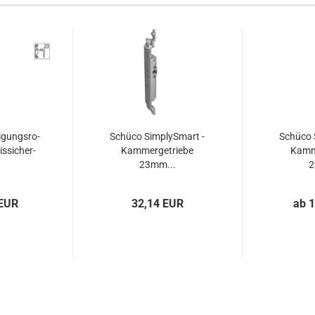
i­gungs­ro­
Schü­co Sim­plyS­mart -
Schü­co 
s­si­cher­
Kam­mer­ge­trie­be
Kam­me
23mm...
2
 EUR
32,14 EUR
ab 