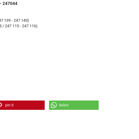
 – 247044
47 139 - 247 143)
 / 247 115 - 247 116).
pin it
teilen