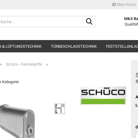
Mein Konto
Suche...
M&S Ba
Qualität
 & LÜFTUNGSTECHNIK
TÜRBESCHLAGSTECHNIK
FESTSTELLANLA
»
»
Schüco - Fenstergriffe
S
s
er Kategorie
A
L
O