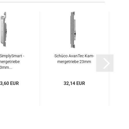
Sim­plyS­mart -
Schü­co Avan­Tec Kam­
r­ge­trie­be
mer­ge­trie­be 23mm
3mm...
13,60 EUR
32,14 EUR