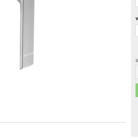
V
S
S