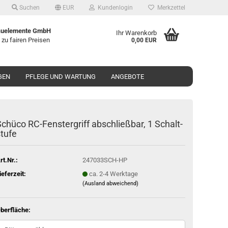
Suchen
EUR
Kundenlogin
Merkzettel
uelemente GmbH
Ihr Warenkorb
 zu fairen Preisen
0,00 EUR
GEN
PFLEGE UND WARTUNG
ANGEBOTE
chü­co RC-​Fenstergriff ab­schließ­bar, 1 Schalt­
tu­fe
rt.Nr.:
247033SCH-HP
ieferzeit:
ca. 2-4 Werktage
(Ausland abweichend)
berfläche: