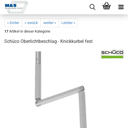
« Erster
« zurück
weiter »
Letzter »
17
Artikel in dieser Kategorie
Schü­co Ober­licht­be­schlag - Knick­kur­bel fest