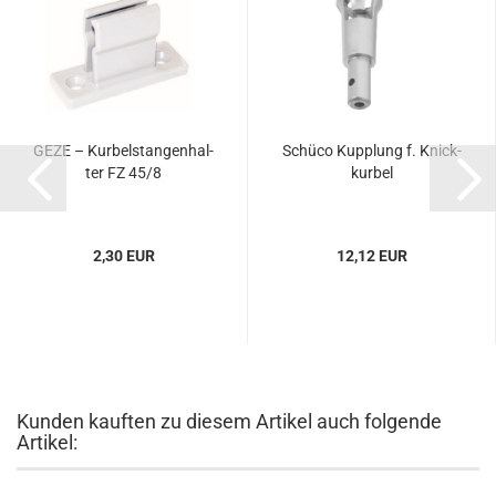
GEZE – Kur­bel­stan­gen­hal­
Schü­co Kupp­lung f. Knick­
ter FZ 45/8
kur­bel
2,30 EUR
12,12 EUR
Kunden kauften zu diesem Artikel auch folgende
Artikel: