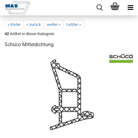
« Erster
« zurück
weiter »
Letzter »
42
Artikel in dieser Kategorie
Schü­co Mit­tel­dich­tung