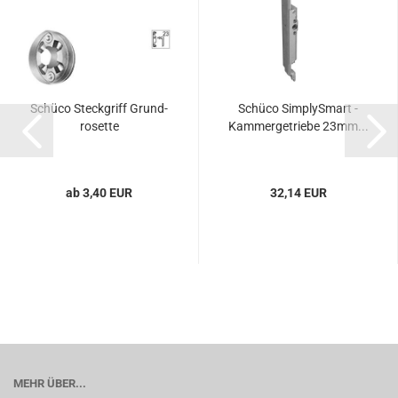
Schü­co Steck­griff Grund­
Schü­co Sim­plyS­mart -
ro­set­te
Kam­mer­ge­trie­be 23mm...
ab 3,40 EUR
32,14 EUR
MEHR ÜBER...