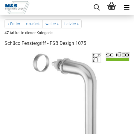
« Erster
« zurück
weiter »
Letzter »
47
Artikel in dieser Kategorie
Schü­co Fens­ter­griff - FSB De­sign 1075