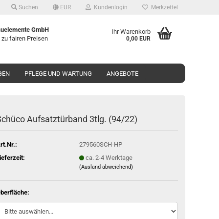
Suchen
EUR
Kundenlogin
Merkzettel
uelemente GmbH
Ihr Warenkorb
 zu fairen Preisen
0,00 EUR
GEN
PFLEGE UND WARTUNG
ANGEBOTE
chü­co Auf­satz­tür­band 3tlg. (94/22)
rt.Nr.:
279560SCH-HP
ieferzeit:
ca. 2-4 Werktage
(Ausland abweichend)
berfläche: