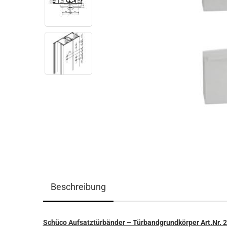
Beschreibung
Schüco Aufsatztürbänder – Türbandgrundkörper Art.Nr. 