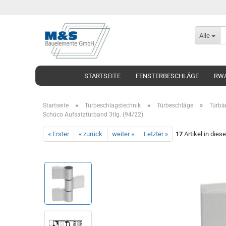
Alle
STARTSEITE
FENSTERBESCHLÄGE
RWA
»
»
»
Startseite
Türbeschlagstechnik
Türbeschläge
Türbä
Schüco Aufsatztürband 3tlg. (94/22)
« Erster
« zurück
weiter »
Letzter »
17
Artikel in dies