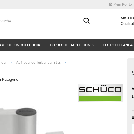
Mein Konto
Suche...
M&S Ba
Qualität
 & LÜFTUNGSTECHNIK
TÜRBESCHLAGSTECHNIK
FESTSTELLANLA
»
»
nder
Aufliegende Türbander 3tlg.
S
er Kategorie
A
L
O