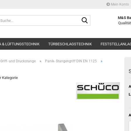
Mein Konto
Suche...
M&S Ba
Qualität
 & LÜFTUNGSTECHNIK
TÜRBESCHLAGSTECHNIK
FESTSTELLANLA
»
»
Griff- und Druckstange
Panik- Stangengriff DIN EN 1125
S
er Kategorie
A
L
A