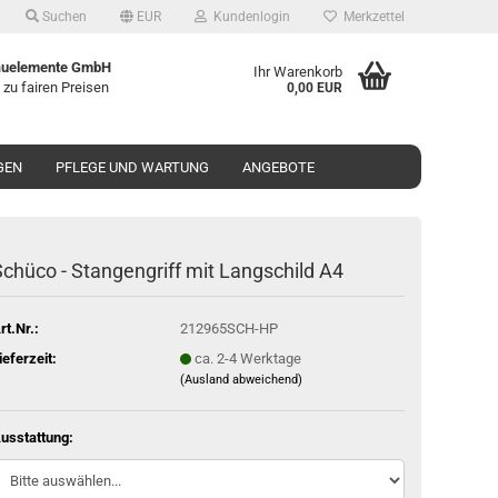
Suchen
EUR
Kundenlogin
Merkzettel
uelemente GmbH
Ihr Warenkorb
 zu fairen Preisen
0,00 EUR
GEN
PFLEGE UND WARTUNG
ANGEBOTE
chü­co - Stan­gen­griff mit Lang­schild A4
rt.Nr.:
212965SCH-HP
ieferzeit:
ca. 2-4 Werktage
(Ausland abweichend)
usstattung: