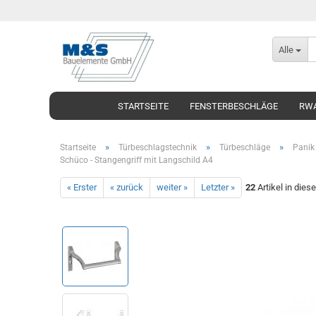
Alle
STARTSEITE
FENSTERBESCHLÄGE
RWA
»
»
»
Startseite
Türbeschlagstechnik
Türbeschläge
Panik 
Schüco - Stangengriff mit Langschild A4
« Erster
« zurück
weiter »
Letzter »
22
Artikel in dies