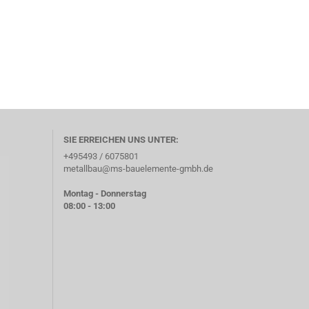
SIE ERREICHEN UNS UNTER:
+495493 / 6075801
metallbau@ms-bauelemente-gmbh.de
Montag - Donnerstag
08:00 - 13:00