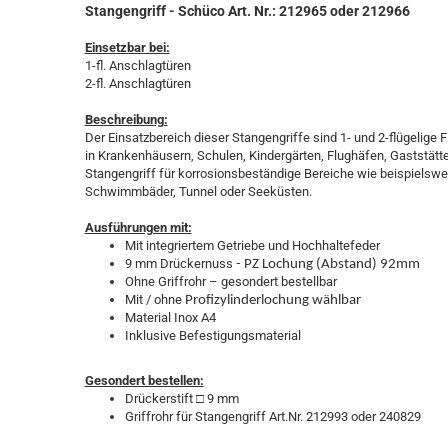
Stangengriff -
Schüco Art. Nr.: 212965 oder 212966
Einsetzbar bei:
1-fl. Anschlagtüren
2-fl. Anschlagtüren
Beschreibung:
Der Einsatzbereich dieser Stangengriffe sind 1- und 2-flügelige Fl
in Krankenhäusern, Schulen, Kindergärten, Flughäfen, Gaststätt
Stangengriff für korrosionsbeständige Bereiche wie beispielswe
Schwimmbäder, Tunnel oder Seeküsten.
Ausführungen mit:
Mit integriertem Getriebe und Hochhaltefeder
9 mm Drückernuss
- PZ Lochung (Abstand) 92mm
Ohne Griffrohr – gesondert bestellbar
Mit / ohne
Profizylinderlochung wählbar
Material Inox A4
Inklusive Befestigungsmaterial
Gesondert bestellen:
Drückerstift □ 9 mm
Griffrohr für Stangengriff Art.Nr. 212993 oder 240829