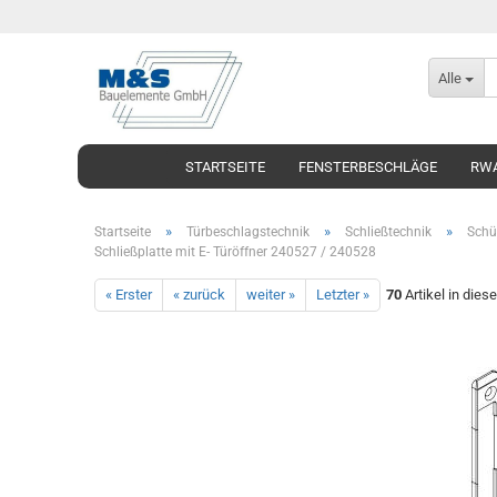
Alle
STARTSEITE
FENSTERBESCHLÄGE
RWA
»
»
»
Startseite
Türbeschlagstechnik
Schließtechnik
Schü
Schließplatte mit E- Türöffner 240527 / 240528
« Erster
« zurück
weiter »
Letzter »
70
Artikel in dies