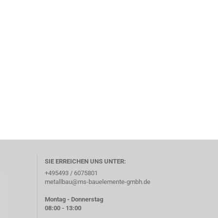
SIE ERREICHEN UNS UNTER:
+495493 / 6075801
metallbau@ms-bauelemente-gmbh.de
Montag - Donnerstag
08:00 - 13:00