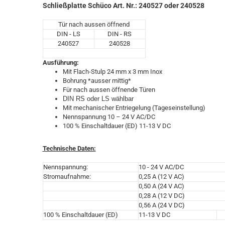
Schließplatte Schüco Art. Nr.: 240527 oder 240528
Tür nach aussen öffnend
DIN - LS
DIN - RS
240527
240528
Ausführung:
Mit Flach-Stulp 24 mm x 3 mm Inox
Bohrung *ausser mittig*
Für nach aussen öffnende Türen
DIN RS oder LS wählbar
Mit mechanischer Entriegelung (Tageseinstellung)
Nennspannung 10 – 24 V AC/DC
100 % Einschaltdauer (ED) 11-13 V DC
Technische Daten:
Nennspannung:
10 - 24 V AC/DC
Stromaufnahme:
0,25 A (12 V AC)
0,50 A (24 V AC)
0,28 A (12 V DC)
0,56 A (24 V DC)
100 % Einschaltdauer (ED)
11-13 V DC