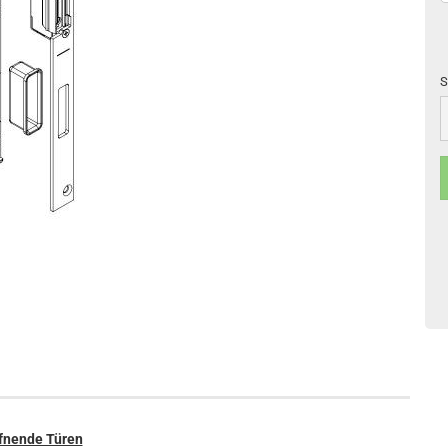
S
S
ffnende Türen