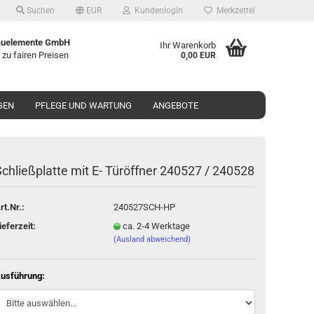
Suchen
EUR
Kundenlogin
Merkzettel
uelemente GmbH
Ihr Warenkorb
 zu fairen Preisen
0,00 EUR
GEN
PFLEGE UND WARTUNG
ANGEBOTE
chließ­plat­te mit E- Tür­öff­ner 240527 / 240528
o erstellen
rt.Nr.:
240527SCH-HP
wort vergessen?
ieferzeit:
ca. 2-4 Werktage
(Ausland abweichend)
usführung: