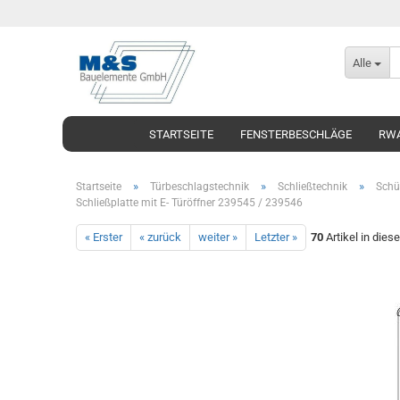
Alle
STARTSEITE
FENSTERBESCHLÄGE
RWA
»
»
»
Startseite
Türbeschlagstechnik
Schließtechnik
Schü
Schließplatte mit E- Türöffner 239545 / 239546
« Erster
« zurück
weiter »
Letzter »
70
Artikel in dies