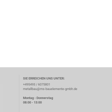
SIE ERREICHEN UNS UNTER:
+495493 / 6075801
metallbau@ms-bauelemente-gmbh.de
Montag - Donnerstag
08:00 - 13:00