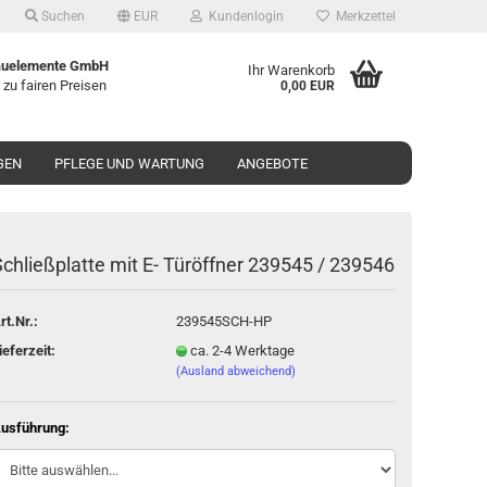
Suchen
EUR
Kundenlogin
Merkzettel
uelemente GmbH
Ihr Warenkorb
 zu fairen Preisen
0,00 EUR
GEN
PFLEGE UND WARTUNG
ANGEBOTE
chließ­plat­te mit E- Tür­öff­ner 239545 / 239546
o erstellen
rt.Nr.:
239545SCH-HP
wort vergessen?
ieferzeit:
ca. 2-4 Werktage
(Ausland abweichend)
usführung: