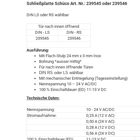
Schließplatte Schüco Art. Nr.: 239545 oder 239546
DIN LS oder RS wählbar
Tür nach innen öffnend
DIN - LS
DIN - RS
239545
239546
Ausführung:
Mit Flach-Stulp 24 mm x 3 mm Inox
Bohrung *ausser mittig*
Für nach innen öffnende Türen
DIN RS oder LS wählbar
Mit mechanischer Entriegelung (Tageseinstellung)
Nennspannung 10 – 24 V AC/DC
100 % Einschaltdauer (ED) 11-13 V DC
Technische Daten:
Nennspannung:
10 - 24 V AC/DC
Stromaufnahme:
0,25 A (12 V AC)
0,50 A (24 V AC)
0,28 A (12 V DC)
0,56 A (24 V DC)
100 % Einschaltdauer (ED)
11-13 V DC