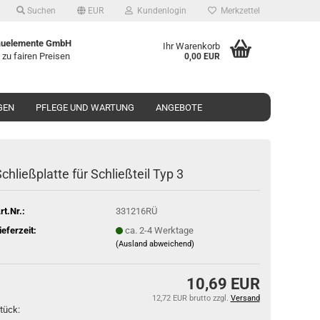
Suchen
EUR
Kundenlogin
Merkzettel
uelemente GmbH
Ihr Warenkorb
 zu fairen Preisen
0,00 EUR
GEN
PFLEGE UND WARTUNG
ANGEBOTE
chließ­plat­te für Schließ­teil Typ 3
rt.Nr.:
331216RÜ
ieferzeit:
ca. 2-4 Werktage
(Ausland abweichend)
10,69 EUR
12,72 EUR brutto
zzgl.
Versand
tück: