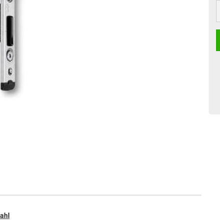
S
tahl