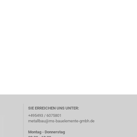
SIE ERREICHEN UNS UNTER:
+495493 / 6075801
metallbau@ms-bauelemente-gmbh.de
Montag - Donnerstag