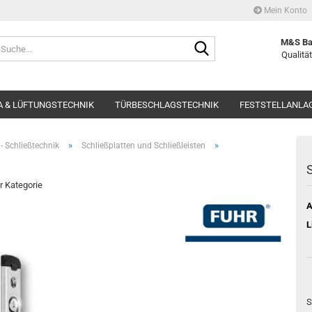
Mein Konto
Suche...
M&S Ba
Qualität
 & LÜFTUNGSTECHNIK
TÜRBESCHLAGSTECHNIK
FESTSTELLANLA
»
»
- Schließtechnik
Schließplatten und Schließleisten
S
er Kategorie
A
L
S