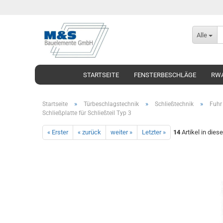
Alle
STARTSEITE
FENSTERBESCHLÄGE
RWA
»
»
»
Startseite
Türbeschlagstechnik
Schließtechnik
Fuhr 
Schließplatte für Schließteil Typ 3
« Erster
« zurück
weiter »
Letzter »
14
Artikel in dies