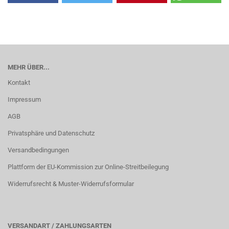
MEHR ÜBER...
Kontakt
Impressum
AGB
Privatsphäre und Datenschutz
Versandbedingungen
Plattform der EU-Kommission zur Online-Streitbeilegung
Widerrufsrecht & Muster-Widerrufsformular
VERSANDART / ZAHLUNGSARTEN