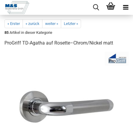
« Erster
« zurück
weiter »
Letzter »
85
Artikel in dieser Kategorie
Pro­Griff TD-​Agatha auf Ro­set­te–Chrom/Ni­ckel matt