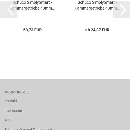
Schü­co Sim­plyS­mart -
Schü­co Sim­plyS­mart -
Kam­mer­ge­trie­be 43mm...
Kam­mer­ge­trie­be 43mm...
58,73 EUR
ab 24,87 EUR
MEHR ÜBER...
Kontakt
Impressum
AGB
Privatsphäre und Datenschutz