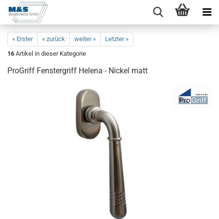
« Erster
« zurück
weiter »
Letzter »
16
Artikel in dieser Kategorie
Pro­Griff Fens­ter­griff He­le­na - Ni­ckel matt