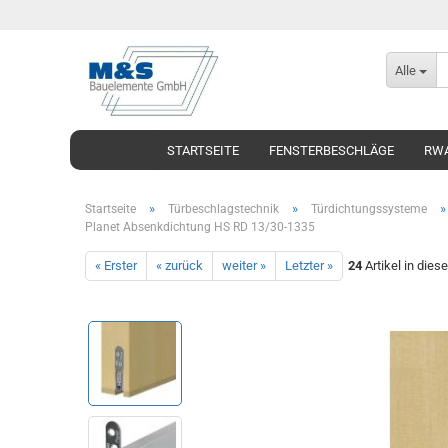
Alle
STARTSEITE
FENSTERBESCHLÄGE
RWA
»
»
Startseite
Türbeschlagstechnik
Türdichtungssysteme
Planet Absenkdichtung HS RD 13/30-1335
« Erster
« zurück
weiter »
Letzter »
24
Artikel in dies