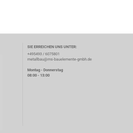
SIE ERREICHEN UNS UNTER:
+495493 / 6075801
metallbau@ms-bauelemente-gmbh.de
Montag - Donnerstag
08:00 - 13:00