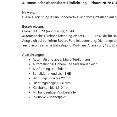
Automatische absenkbare Türdichtung – Planet Nr.7613
Hinweis:
Diese Türdichtung ist ein Sonderartikel und vom Umtausch aus
Beschreibung:
Planet HS – RD (rauchdicht), 48 dB
Automatische Türabsenkdichtung Planet HS – RD / 48 dB für Sc
Ausgleich bei schiefem Boden, Parallelabsenkung, Dichtungshöh
aus Silikon, seitliche Befestigung. Profil aus Aluminium, 13 x 30
Ausführungen:
Automatische absenkbare Türdichtung
Automatischer Höhen- und Niveauausgleich
Ausführung Rauchdicht
Schalldämmend bis 48 dB
Dichtungshöhe bis 22 mm
Dichtungslänge 1335 mm
Kürzbarkeit bis 1210 mm
Mit bandseitiger Auslösefalle
Inklusive Zubehörpakt