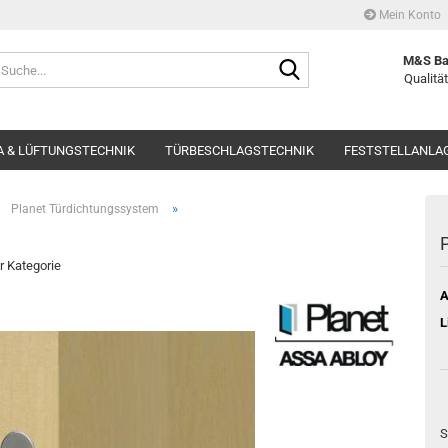
Mein Konto
Suche...
M&S Ba
Qualität
 & LÜFTUNGSTECHNIK
TÜRBESCHLAGSTECHNIK
FESTSTELLANLA
»
»
Planet Türdichtungssystem
P
er Kategorie
A
L
S