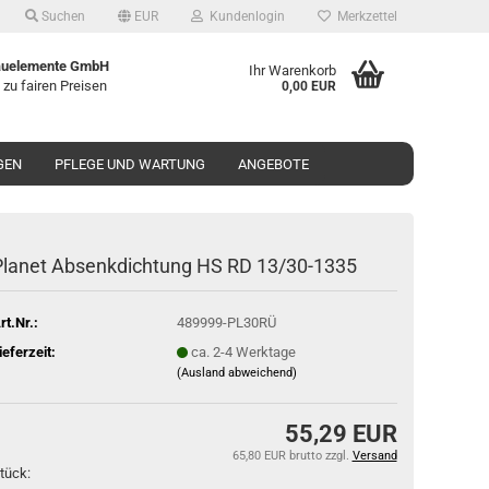
Suchen
EUR
Kundenlogin
Merkzettel
uelemente GmbH
Ihr Warenkorb
 zu fairen Preisen
0,00 EUR
GEN
PFLEGE UND WARTUNG
ANGEBOTE
la­net Ab­senk­dich­tung HS RD 13/30-​1335
rt.Nr.:
489999-PL30RÜ
ieferzeit:
ca. 2-4 Werktage
(Ausland abweichend)
55,29 EUR
65,80 EUR brutto
zzgl.
Versand
tück: