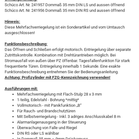
Schüco Art. Nr. 241957 Dornmaß 35 mm DIN LS und aussen öffnend
Schüco Art. Nr. 241956 Dornmaß 35 mm DIN RS und aussen öffnend
Hinweis:
Diese Mehrfachverriegelung ist ein Sonderartikel und vom Umtausch
ausgeschlossen!
Funktionsbeschreibung:
Das Öffnen und Schließen erfolgt motorisch. Entriegelung über separate
Zutrittskontrolle. Kombination mit Drehtürantrieben möglich. Bei
Stromausfall von außen über PZ öffenbar. Tagesfallenfunktion für stark
frequentierte Türen. Entriegelung innerhalb 1 Sekunde. Eine exakte
Funktionsbeschreibung entnehmen Sie der Bedienungsanleitung.
Achtung: Profizylinder mit FZG-Kennzeichnung verwenden!
Ausführungen mit:
Mehrfachverriegelung mit Flach-Stulp 28 x 3 mm
1-teilig, Edelstahl - Bohrung *mittig*
Vollmotorisch - mit Panikfunktion „B“
Für Rauch- und Brandschutztüren
Mit Selbstverriegelung - Inkl. 3 adriges Anschlusskabel 8 m
Alarmanlagenausgang in der Steuerung
Überwachung von Falle und Riegel
DIN RS oder LS wählbar
In Dornmaß 35 mm – 9mm Drückernuss