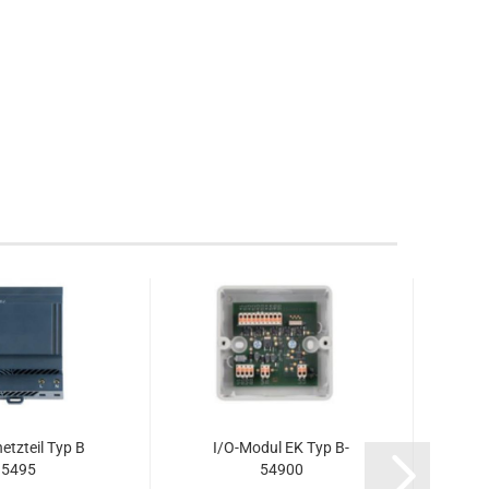
etz­teil Typ B
I/O-​Modul EK Typ B-​
5495
54900