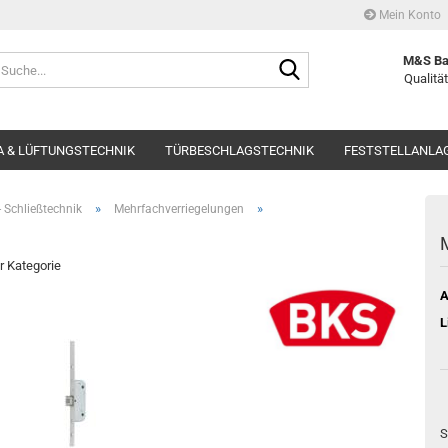
Mein Konto
Suche...
M&S Ba
Qualität
 & LÜFTUNGSTECHNIK
TÜRBESCHLAGSTECHNIK
FESTSTELLANLA
»
»
 Schließtechnik
Mehrfachverriegelungen
M
er Kategorie
A
L
S