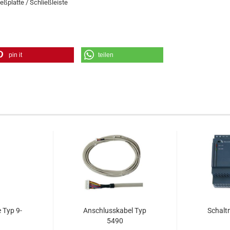
ßplatte / Schließleiste
pin it
teilen
e Typ 9-​
An­schluss­ka­bel Typ
Schalt­n
1
5490