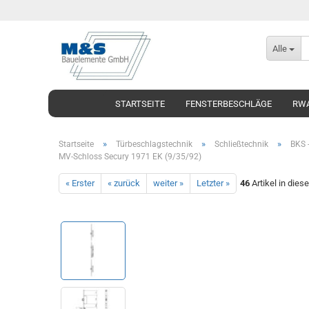
Alle
STARTSEITE
FENSTERBESCHLÄGE
RWA
»
»
»
Startseite
Türbeschlagstechnik
Schließtechnik
BKS -
MV-Schloss Secury 1971 EK (9/35/92)
« Erster
« zurück
weiter »
Letzter »
46
Artikel in dies