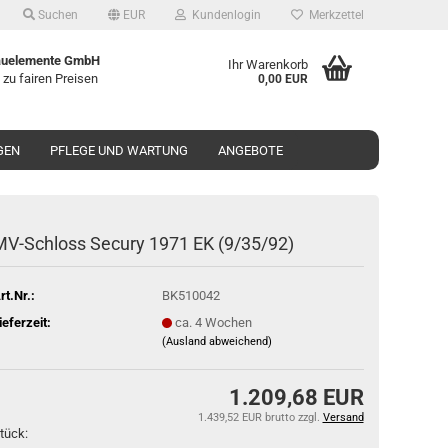
Suchen
EUR
Kundenlogin
Merkzettel
uelemente GmbH
Ihr Warenkorb
 zu fairen Preisen
0,00 EUR
GEN
PFLEGE UND WARTUNG
ANGEBOTE
V-​Schloss Se­cu­ry 1971 EK (9/35/92)
rt.Nr.:
BK510042
ieferzeit:
ca. 4 Wochen
(Ausland abweichend)
1.209,68 EUR
1.439,52 EUR brutto
zzgl.
Versand
tück: