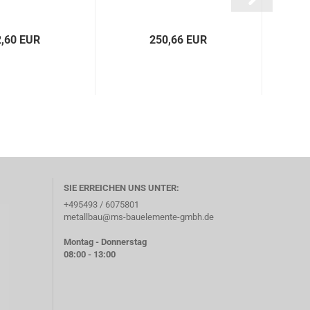
,60 EUR
250,66 EUR
SIE ERREICHEN UNS UNTER:
+495493 / 6075801
metallbau@ms-bauelemente-gmbh.de
Montag - Donnerstag
08:00 - 13:00