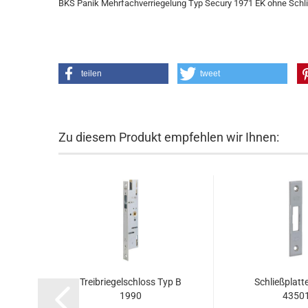
BKS Panik Mehrfachverriegelung Typ Secury 1971 EK ohne Schlie
teilen
tweet
Zu diesem Produkt empfehlen wir Ihnen:
Trei­brie­gel­schloss Typ B
Schließ­plat­t
1990
4350