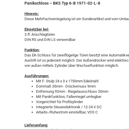
Panikschloss – BKS Typ 6-B 1971-02-L-8
Hinweis:
Diese Mehrfachverriegelung ist ein Sonderartikel und vom Umt
Einsetzbar bei:
2-fl. Anschlagtüren
DIN RS und DIN LS verwendbar
Funktion:
Das EK-Schloss für zweiflügelige Türen besitzt eine Automatikv
Austritt ist so jederzeit möglich. Der Außendrücker wird elektrisc
von außen mittels Zylinder über Wechselfunktion möglich.
Ausführungen:
Mit F- Stulp 24 x 3 x 1750mm Edelstahl
Dornmaß 35mm - Drückernuss 9mm
Entfernung 92mm - Riegelausschluss 20mm
Mit Panikfunktion, Fallenriegel umlegbar
Vorgerichtet für Profilzylinder
Integrierte Steuerelektronik / 12-24 V DC
Arbeits-/Ruhestrom einstellbar, VDS C
Lieferumfang: