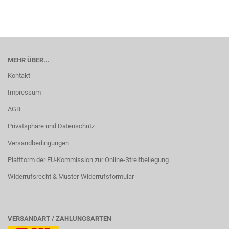
MEHR ÜBER...
Kontakt
Impressum
AGB
Privatsphäre und Datenschutz
Versandbedingungen
Plattform der EU-Kommission zur Online-Streitbeilegung
Widerrufsrecht & Muster-Widerrufsformular
VERSANDART / ZAHLUNGSARTEN