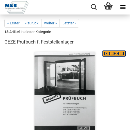
« Erster
« zurück
weiter »
Letzter »
18
Artikel in dieser Kategorie
GEZE Prüf­buch f. Fest­stell­an­la­gen