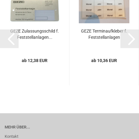
GEZE Zu­las­sungs­schild f.
GEZE Ter­min­auf­kle­ber f.
Fest­stell­an­la­gen...
Fest­stell­an­la­gen
ab 12,38 EUR
ab 10,36 EUR
MEHR ÜBER...
Kontakt