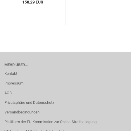
158,29 EUR
MEHR ÜBER...
Kontakt
Impressum
AGB
Privatsphäre und Datenschutz
Versandbedingungen
Plattform der EU-Kommission zur Online-Streitbeilegung