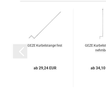
GEZE Kur­bel­stan­ge fest
GEZE Kur­bel­s
nehm­b
ab 29,24 EUR
ab 34,10