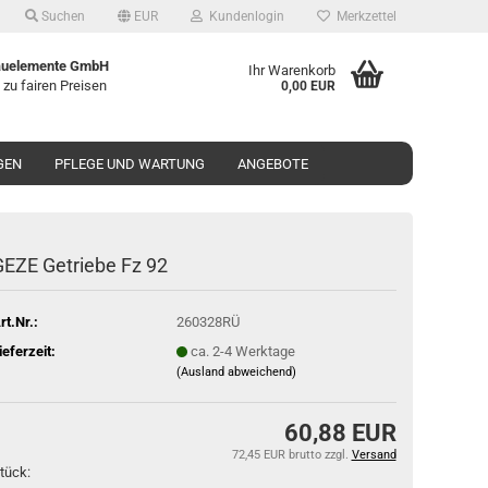
Suchen
EUR
Kundenlogin
Merkzettel
uelemente GmbH
Ihr Warenkorb
 zu fairen Preisen
0,00 EUR
GEN
PFLEGE UND WARTUNG
ANGEBOTE
EZE Ge­trie­be Fz 92
rt.Nr.:
260328RÜ
ieferzeit:
ca. 2-4 Werktage
(Ausland abweichend)
60,88 EUR
72,45 EUR brutto
zzgl.
Versand
tück: