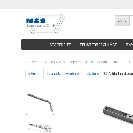
Alle
STARTSEITE
FENSTERBESCHLÄGE
RWA
»
»
»
Startseite
RWA & Lüftungstechnik
Manuelle Lüftung
« Erster
« zurück
weiter »
Letzter »
32
Artikel in dies