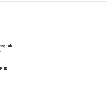
tan­ge ab­
ar
 EUR