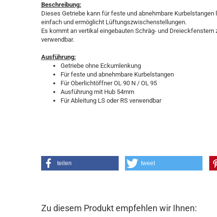
Beschreibung:
Dieses Getriebe kann für feste und abnehmbare Kurbelstangen l
einfach und ermöglicht Lüftungszwischenstellungen.
Es kommt an vertikal eingebauten Schräg- und Dreieckfenstern z
verwendbar.
Ausführung:
Getriebe ohne Eckumlenkung
Für feste und abnehmbare Kurbelstangen
Für Oberlichtöffner OL 90 N / OL 95
Ausführung mit Hub 54mm
Für Ableitung LS oder RS verwendbar
teilen
tweet
Zu diesem Produkt empfehlen wir Ihnen: