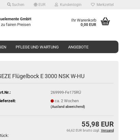
Suchen
EUR
Kundenlogin
Merkzettel
uelemente GmbH
Ihr Warenkorb
 zu fairen Preisen
0,00 EUR
GEN
PFLEGE UND WARTUNG
ANGEBOTE
GEZE Flü­gel­bock E 3000 NSK W-HU
rt.Nr.:
269999-Fe175RÜ
ieferzeit:
ca. 2 Wochen
(Ausland abweichend)
55,98 EUR
66,62 EUR brutto
zzgl.
Versand
tück: