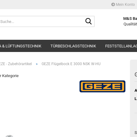
Mein Konto
Suche...
M&S Ba
Qualität
 & LÜFTUNGSTECHNIK
TÜRBESCHLAGSTECHNIK
FESTSTELLANLA
»
ZE - Zubehörartikel
GEZE Flügelbock E 3000 NSK W-HU
er Kategorie
A
L
S