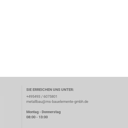
SIE ERREICHEN UNS UNTER:
+495493 / 6075801
metallbau@ms-bauelemente-gmbh.de
Montag - Donnerstag
08:00 - 13:00