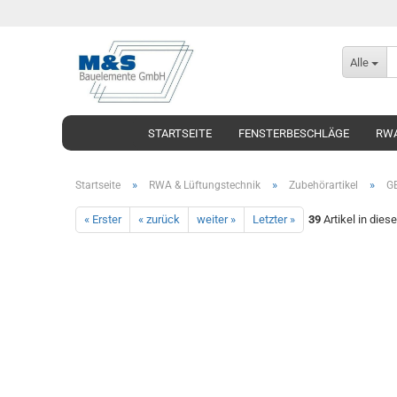
Alle
STARTSEITE
FENSTERBESCHLÄGE
RWA
»
»
»
Startseite
RWA & Lüftungstechnik
Zubehörartikel
GE
« Erster
« zurück
weiter »
Letzter »
39
Artikel in dies