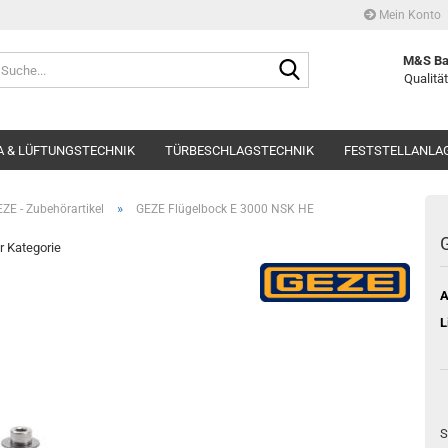
Mein Konto
Suche...
M&S Ba
Qualität
 & LÜFTUNGSTECHNIK
TÜRBESCHLAGSTECHNIK
FESTSTELLANLA
»
ZE - Zubehörartikel
GEZE Flügelbock E 3000 NSK HE
er Kategorie
A
L
S