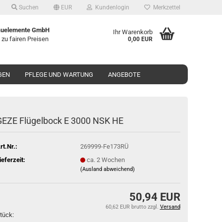
Suchen
EUR
Kundenlogin
Merkzettel
uelemente GmbH
Ihr Warenkorb
 zu fairen Preisen
0,00 EUR
GEN
PFLEGE UND WARTUNG
ANGEBOTE
GEZE Flü­gel­bock E 3000 NSK HE
rt.Nr.:
269999-Fe173RÜ
ieferzeit:
ca. 2 Wochen
(Ausland abweichend)
50,94 EUR
60,62 EUR brutto
zzgl.
Versand
tück: