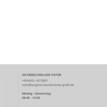
SIE ERREICHEN UNS UNTER:
+495493 / 6075801
metallbau@ms-bauelemente-gmbh.de
Montag - Donnerstag
08:00 - 13:00