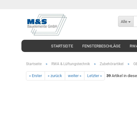
Alle
STARTSEITE
FENSTERBESCHLÄGE
RWA
»
»
»
Startseite
RWA & Lüftungstechnik
Zubehörartikel
GE
« Erster
« zurück
weiter »
Letzter »
39
Artikel in dies