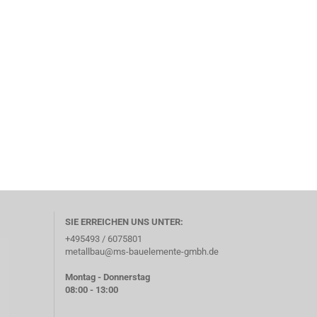
SIE ERREICHEN UNS UNTER:
+495493 / 6075801
metallbau@ms-bauelemente-gmbh.de
Montag - Donnerstag
08:00 - 13:00