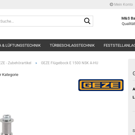
Mein Konto
Suche...
M&S Ba
Qualität
 & LÜFTUNGSTECHNIK
TÜRBESCHLAGSTECHNIK
FESTSTELLANLA
»
ZE - Zubehörartikel
GEZE Flügelbock E 1500 NSK A-HU
er Kategorie
A
L
S