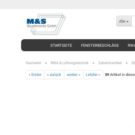
Alle
STARTSEITE
FENSTERBESCHLÄGE
RWA
»
»
»
Startseite
RWA & Lüftungstechnik
Zubehörartikel
GE
« Erster
« zurück
weiter »
Letzter »
39
Artikel in dies