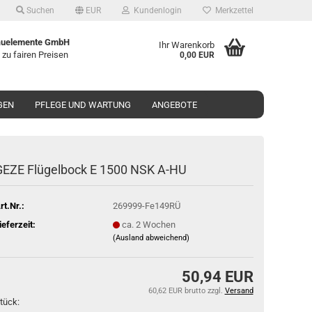
Suchen
EUR
Kundenlogin
Merkzettel
uelemente GmbH
Ihr Warenkorb
 zu fairen Preisen
0,00 EUR
GEN
PFLEGE UND WARTUNG
ANGEBOTE
GEZE Flü­gel­bock E 1500 NSK A-HU
rt.Nr.:
269999-Fe149RÜ
ieferzeit:
ca. 2 Wochen
(Ausland abweichend)
50,94 EUR
60,62 EUR brutto
zzgl.
Versand
tück: