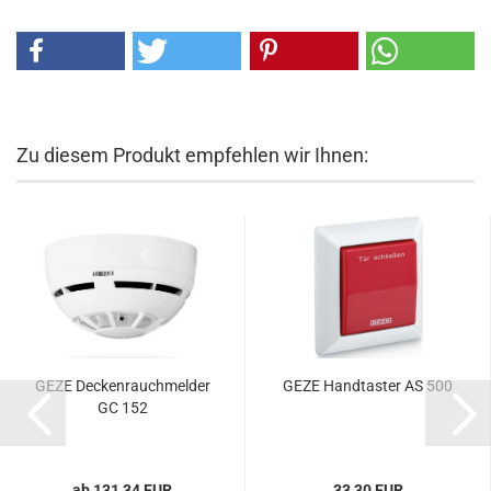
Zu diesem Produkt empfehlen wir Ihnen:
GEZE De­cken­rauch­mel­der
GEZE Hand­tas­ter AS 500
GC 152
ab 131,34 EUR
33,30 EUR