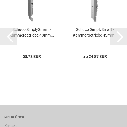
Schü­co Sim­plyS­mart -
Schü­co Sim­plyS­mart -
Kam­mer­ge­trie­be 43mm...
Kam­mer­ge­trie­be 43mm...
58,73 EUR
ab 24,87 EUR
MEHR ÜBER...
Kontakt