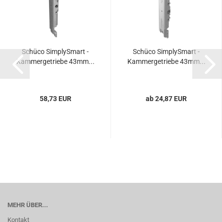
Schü­co Sim­plyS­mart -
Schü­co Sim­plyS­mart -
Kam­mer­ge­trie­be 43mm...
Kam­mer­ge­trie­be 43mm...
58,73 EUR
ab 24,87 EUR
MEHR ÜBER...
Kontakt