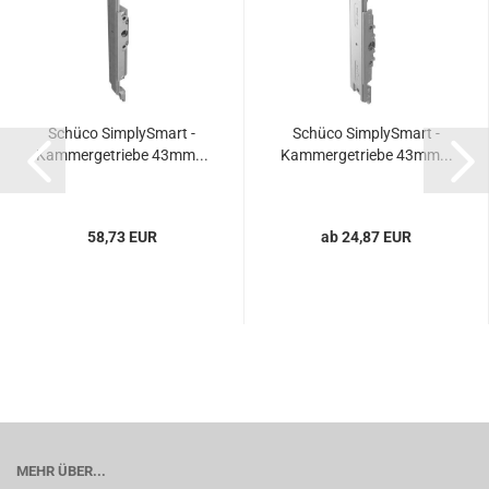
Schü­co Sim­plyS­mart -
Schü­co Sim­plyS­mart -
Kam­mer­ge­trie­be 43mm...
Kam­mer­ge­trie­be 43mm...
58,73 EUR
ab 24,87 EUR
MEHR ÜBER...