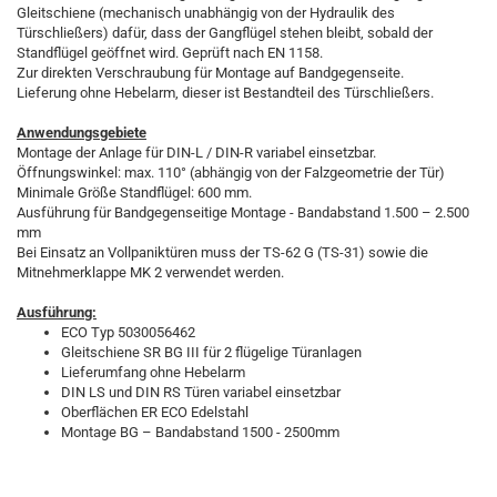
Gleitschiene (mechanisch unabhängig von der Hydraulik des
Türschließers) dafür, dass der Gangflügel stehen bleibt, sobald der
Standflügel geöffnet wird. Geprüft nach EN 1158.
Zur direkten Verschraubung für Montage auf Bandgegenseite.
Lieferung ohne Hebelarm, dieser ist Bestandteil des Türschließers.
Anwendungsgebiete
Montage der Anlage für DIN-L / DIN-R variabel einsetzbar.
Öffnungswinkel: max. 110° (abhängig von der Falzgeometrie der Tür)
Minimale Größe Standflügel: 600 mm.
Ausführung für Bandgegenseitige Montage - Bandabstand 1.500 – 2.500
mm
Bei Einsatz an Vollpaniktüren muss der TS-62 G (TS-31) sowie die
Mitnehmerklappe MK 2 verwendet werden.
Ausführung:
ECO Typ 5030056462
Gleitschiene SR BG III für 2 flügelige Türanlagen
Lieferumfang ohne Hebelarm
DIN LS und DIN RS Türen variabel einsetzbar
Oberflächen ER ECO Edelstahl
Montage BG – Bandabstand 1500 - 2500mm