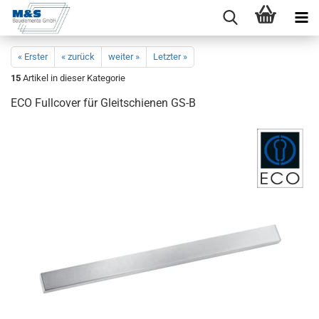
« Erster
« zurück
weiter »
Letzter »
15
Artikel in dieser Kategorie
ECO Full­co­ver für Gleit­schie­nen GS-B