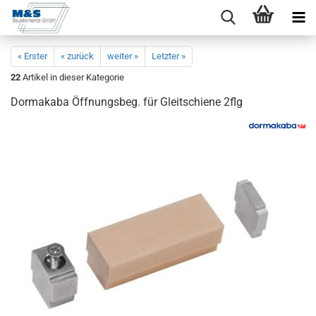
« Erster
« zurück
weiter »
Letzter »
22
Artikel in dieser Kategorie
Dor­ma­ka­ba Öff­nungs­beg. für Gleit­schie­ne 2flg