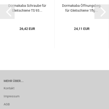
Dor­ma­ka­ba Schrau­be für
Dor­ma­ka­ba Öff­nungs­beg.
Gleit­schie­ne TS 93...
für Gleit­schie­ne 1flg...
26,42 EUR
24,11 EUR
MEHR ÜBER...
Kontakt
Impressum
AGB