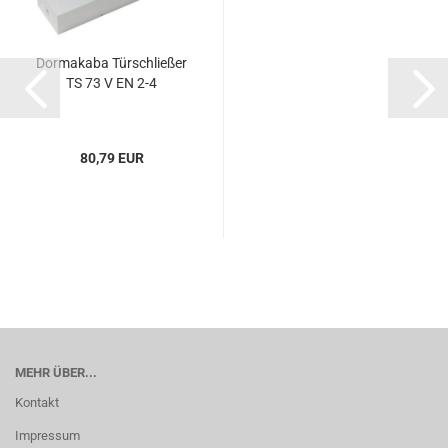
Dor­ma­ka­ba Tür­schlie­ßer
TS 73 V EN 2-4
80,79 EUR
MEHR ÜBER...
Kontakt
Impressum