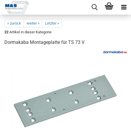
« zurück
weiter »
Letzter »
22
Artikel in dieser Kategorie
Dor­ma­ka­ba Mon­ta­ge­plat­te für TS 73 V